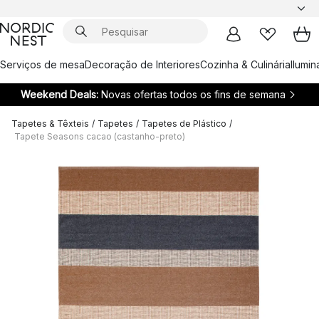
Serviços de mesa
Decoração de Interiores
Cozinha & Culinária
Ilumi
Weekend Deals:
Novas ofertas todos os fins de semana
Tapetes & Têxteis
/
Tapetes
/
Tapetes de Plástico
/
Tapete Seasons cacao (castanho-preto)