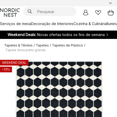
Serviços de mesa
Decoração de Interiores
Cozinha & Culinária
Ilumi
Weekend Deals:
Novas ofertas todos os fins de semana
Tapetes & Têxteis
/
Tapetes
/
Tapetes de Plástico
/
Tapete Anna preto grande
WEEKEND DEAL
-13%