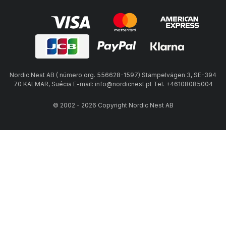
Nordic Nest AB ( número org. 556628-1597) Stämpelvägen 3, SE-394
70 KALMAR, Suécia E-mail: info@nordicnest.pt Tel. +46108085004
© 2002 - 2026 Copyright Nordic Nest AB