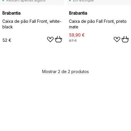
Restam apenas alguns
Em estoque
Brabantia
Brabantia
Caixa de pão Fall Front, white-
Caixa de pão Fall Front, preto
black
mate
59,90 €
52 €
67 €
Mostrar 2 de 2 produtos