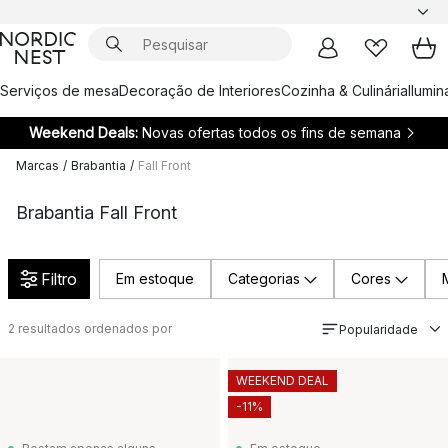
Serviços de mesa
Decoração de Interiores
Cozinha & Culinária
Ilumi
Weekend Deals:
Novas ofertas todos os fins de semana
Marcas
/
Brabantia
/
Fall Front
Brabantia Fall Front
Filtro
Em estoque
Categorias
Cores
2
resultados ordenados por
Popularidade
WEEKEND DEAL
-11%