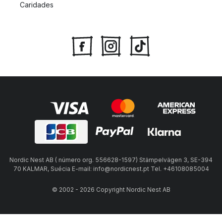
Caridades
Nordic Nest AB ( número org. 556628-1597) Stämpelvägen 3, SE-394
70 KALMAR, Suécia E-mail: info@nordicnest.pt Tel. +46108085004
© 2002 - 2026 Copyright Nordic Nest AB