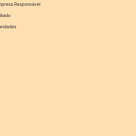
mpresa Responsável
iliado
aridades