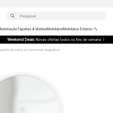
Iluminação
Tapetes & têxteis
Mobiliário
Mobiliário Exterior %
Weekend Deals:
Novas ofertas todos os fins de semana
espelho de mesa x5 removível magnético