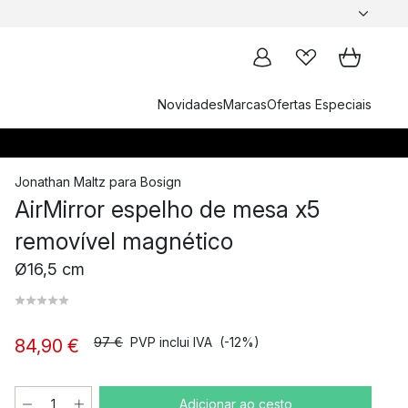
Novidades
Marcas
Ofertas Especiais
Jonathan Maltz
para
Bosign
AirMirror espelho de mesa x5
removível magnético
Ø16,5 cm
97 €
PVP inclui IVA
(-12%)
84,90 €
Adicionar ao cesto