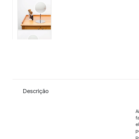
Descrição
A
f
e
p
p