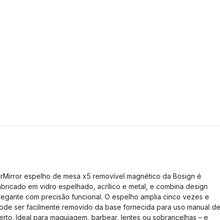
irMirror espelho de mesa x5 removível magnético da Bosign é
abricado em vidro espelhado, acrílico e metal, e combina design
legante com precisão funcional. O espelho amplia cinco vezes e
ode ser facilmente removido da base fornecida para uso manual d
erto. Ideal para maquiagem, barbear, lentes ou sobrancelhas – e