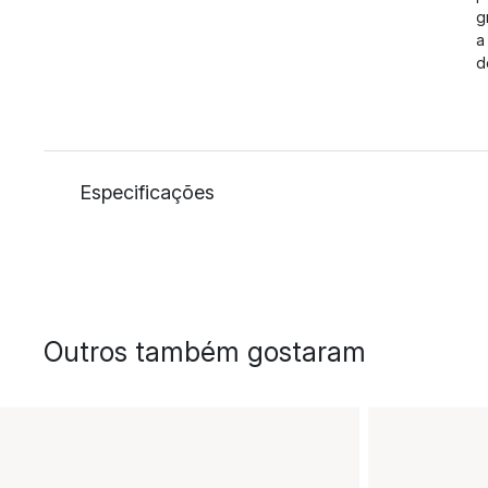
g
a
d
Especificações
Outros também gostaram