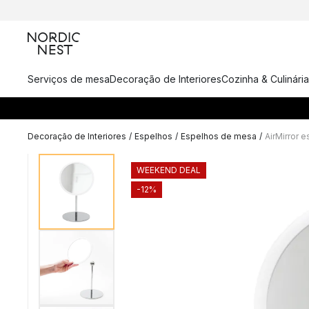
Serviços de mesa
Decoração de Interiores
Cozinha & Culinária
Decoração de Interiores
/
Espelhos
/
Espelhos de mesa
/
AirMirror 
WEEKEND DEAL
-12%