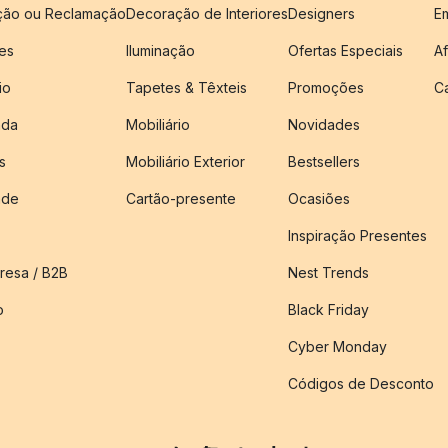
ução ou Reclamação
Decoração de Interiores
Designers
E
es
Iluminação
Ofertas Especiais
Af
io
Tapetes & Têxteis
Promoções
C
nda
Mobiliário
Novidades
s
Mobiliário Exterior
Bestsellers
ade
Cartão-presente
Ocasiões
Inspiração Presentes
esa / B2B
Nest Trends
o
Black Friday
Cyber Monday
Códigos de Desconto