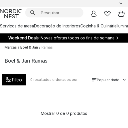
Serviços de mesa
Decoração de Interiores
Cozinha & Culinária
Ilumi
Weekend Deals:
Novas ofertas todos os fins de semana
Marcas
/
Boel & Jan
/
Ramas
Boel & Jan Ramas
Filtro
0
resultados ordenados por
Popularidade
Mostrar 0 de 0 produtos