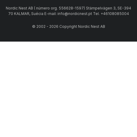
Nordic Nest AB ( número org. 556628-1597) Stämpelvägen 3, SE-394
70 KALMAR, Suécia E-mail: info@nordicnest.pt Tel. +46108085004
© 2002 - 2026 Copyright Nordic Nest AB