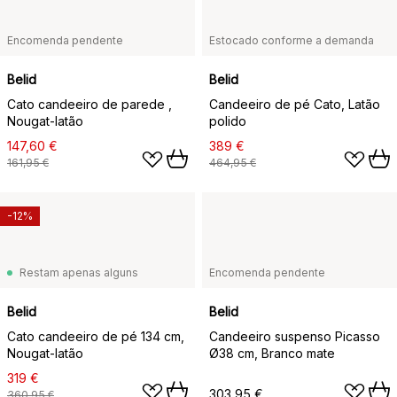
Encomenda pendente
Estocado conforme a demanda
Belid
Belid
Cato candeeiro de parede ,
Candeeiro de pé Cato, Latão
Nougat-latão
polido
147,60 €
389 €
161,95 €
464,95 €
-12%
Restam apenas alguns
Encomenda pendente
Belid
Belid
Cato candeeiro de pé 134 cm,
Candeeiro suspenso Picasso
Nougat-latão
Ø38 cm, Branco mate
319 €
303,95 €
360,95 €