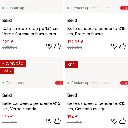
Restam apenas alguns
Restam apenas alguns
G
Belid
Belid
Cato candeeiro de pé 134 cm,
Belle candeeiro pendente Ø15
Verde floresta brilhante-preto
cm, Preto brilhante
fosco
329 €
122,95 €
360,95 €
232,95 €
PROMOÇÃO
-21%
-23%
Em estoque
Restam apenas alguns
G
G
Belid
Belid
Belle candeeiro pendente Ø15
Belle candeeiro pendente Ø15
cm, Verde reseda
cm, Cinzento musgo
179 €
184 €
232,95 €
232,95 €