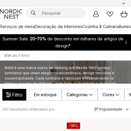
Serviços de mesa
Decoração de Interiores
Cozinha & Culinária
Ilumi
Summer Sale:
20–70%
de desconto em milhares de artigos de
design*
Marcas
/
Belid
Belid
Belid é uma marca sueca de Varberg que desde 1969 produz
luminárias que unem elegância escandinava, design funcional e
sustentabilidade. Cada luminária é fabricada artesanalmente na
fábrica ao norte de Varberg – com foco na qualidade e no design
atemporal, que perdura hoje e para as gerações futuras.
Filtro
Em estoque
Categorias
Cores
252
resultados ordenados por
Popularidade
-16%