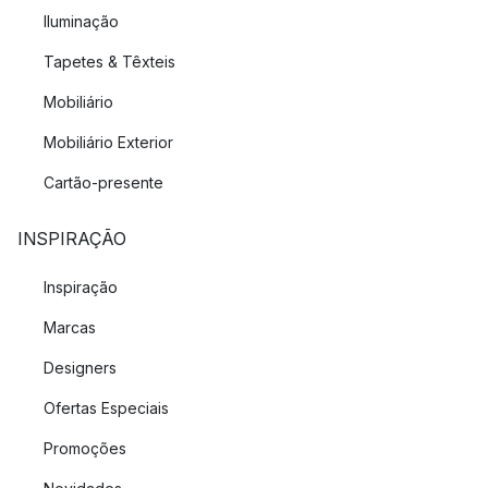
sejam tão eficientes quanto possível em termos energéticos.
Iluminação
Isto é feito com a ajuda de novas colaborações de design e
do conhecimento que já existe na empresa há muito tempo.
Tapetes & Têxteis
Mobiliário
Mobiliário Exterior
Cartão-presente
INSPIRAÇÃO
Inspiração
Marcas
Designers
Ofertas Especiais
Promoções