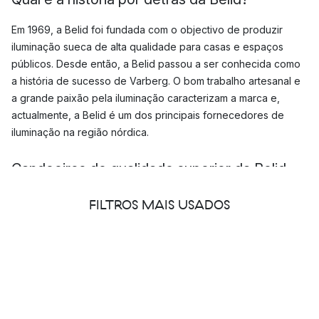
Em 1969, a Belid foi fundada com o objectivo de produzir
iluminação sueca de alta qualidade para casas e espaços
públicos. Desde então, a Belid passou a ser conhecida como
a história de sucesso de Varberg. O bom trabalho artesanal e
a grande paixão pela iluminação caracterizam a marca e,
actualmente, a Belid é um dos principais fornecedores de
iluminação na região nórdica.
Candeeiros de qualidade superior da Belid
As palavras-chave qualidade e design permeiam o processo
FILTROS MAIS USADOS
da Belid, desde o esboço até ao candeeiro acabado. Através
de uma estreita colaboração entre colegas, clientes e
parceiros, a marca assegura que todo o processo é
cuidadosamente monitorizado para manter a mais elevada
qualidade em termos de artesanato e design.
Na gama Belid, encontrará
candeeiros de teto
,
candeeiros