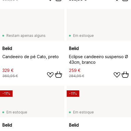
Restam apenas alguns
Em estoque
Belid
Belid
Candeeiro de pé Cato, preto
Eclipse candeeiro suspenso Ø
43cm, branco
329 €
259 €
360,95 €
284,95 €
-11%
-11%
Em estoque
Em estoque
Belid
Belid