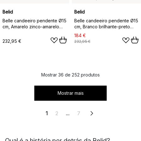
Belid
Belid
Belle candeeiro pendente Ø15
Belle candeeiro pendente Ø15
cm, Amarelo zinco-amarelo
cm, Branco brilhante-preto
mel
brilhante
184 €
232,95 €
232,95 €
Mostrar 36 de 252 produtos
Mostrar mais
1
2
...
7
Qual é a história por detrás da Belid?