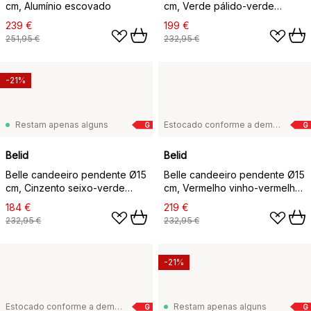
cm, Alumínio escovado
cm, Verde pálido-verde
reseda
239 €
199 €
251,95 €
232,95 €
-21%
Restam apenas alguns
Estocado conforme a demanda
G
G
Belid
Belid
Belle candeeiro pendente Ø15
Belle candeeiro pendente Ø15
cm, Cinzento seixo-verde
cm, Vermelho vinho-vermelho
musgo
violeta
184 €
219 €
232,95 €
232,95 €
-21%
Estocado conforme a demanda
Restam apenas alguns
G
G