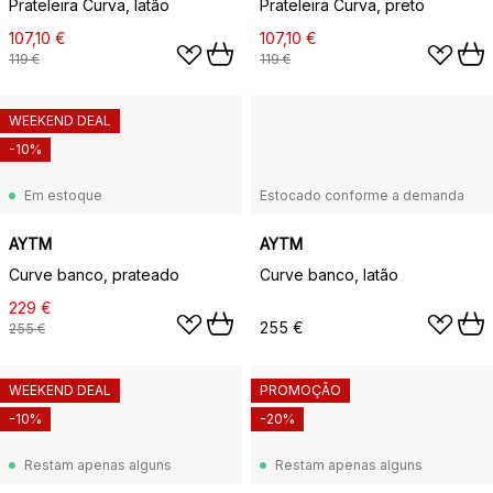
Prateleira Curva, latão
Prateleira Curva, preto
107,10 €
107,10 €
119 €
119 €
WEEKEND DEAL
-10%
Em estoque
Estocado conforme a demanda
AYTM
AYTM
Curve banco, prateado
Curve banco, latão
229 €
255 €
255 €
WEEKEND DEAL
PROMOÇÃO
-10%
-20%
Restam apenas alguns
Restam apenas alguns