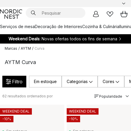
Serviços de mesa
Decoração de Interiores
Cozinha & Culinária
Ilumi
Weekend Deals:
Novas ofertas todos os fins de semana
Marcas
/
AYTM
/
Curva
AYTM Curva
Filtro
Em estoque
Categorias
Cores
62
resultados ordenados por
Popularidade
WEEKEND DEAL
WEEKEND DEAL
-10%
-10%