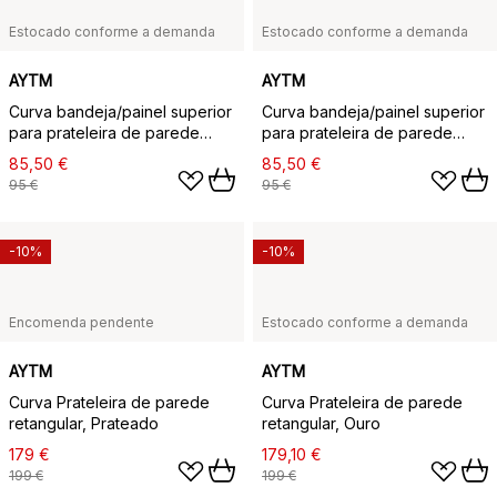
Estocado conforme a demanda
Estocado conforme a demanda
AYTM
AYTM
Curva bandeja/painel superior
Curva bandeja/painel superior
para prateleira de parede
para prateleira de parede
80,4 cm, Carvalho
80,4 cm, Noz
85,50 €
85,50 €
95 €
95 €
-10%
-10%
Encomenda pendente
Estocado conforme a demanda
AYTM
AYTM
Curva Prateleira de parede
Curva Prateleira de parede
retangular, Prateado
retangular, Ouro
179 €
179,10 €
199 €
199 €