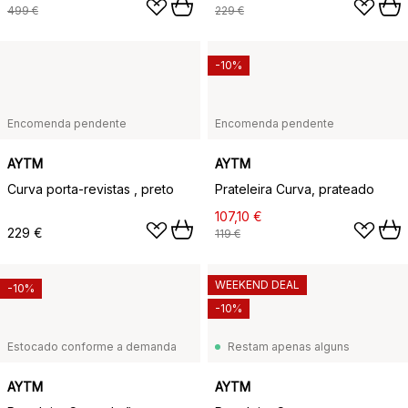
499 €
229 €
-10%
Encomenda pendente
Encomenda pendente
AYTM
AYTM
Curva porta-revistas , preto
Prateleira Curva, prateado
107,10 €
229 €
119 €
WEEKEND DEAL
-10%
-10%
Estocado conforme a demanda
Restam apenas alguns
AYTM
AYTM