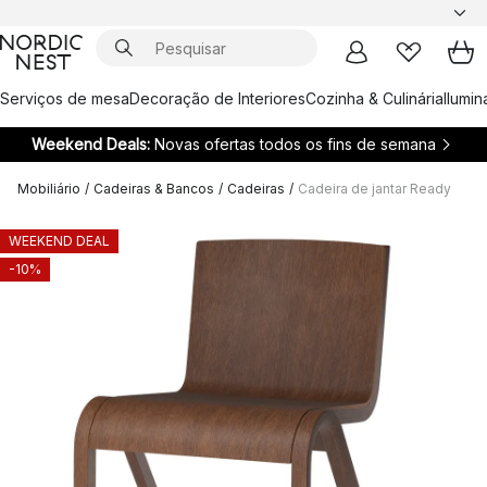
Serviços de mesa
Decoração de Interiores
Cozinha & Culinária
Ilumi
Weekend Deals:
Novas ofertas todos os fins de semana
Mobiliário
/
Cadeiras & Bancos
/
Cadeiras
/
Cadeira de jantar Ready
WEEKEND DEAL
-10%