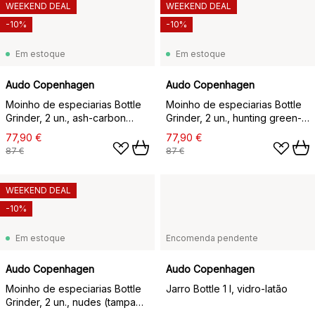
WEEKEND DEAL
WEEKEND DEAL
-10%
-10%
Em estoque
Em estoque
Audo Copenhagen
Audo Copenhagen
Moinho de especiarias Bottle
Moinho de especiarias Bottle
Grinder, 2 un., ash-carbon
Grinder, 2 un., hunting green-
(tampa de madeira de freixo)
beige (nogueira)
77,90 €
77,90 €
87 €
87 €
WEEKEND DEAL
-10%
Em estoque
Encomenda pendente
Audo Copenhagen
Audo Copenhagen
Moinho de especiarias Bottle
Jarro Bottle 1 l, vidro-latão
Grinder, 2 un., nudes (tampa