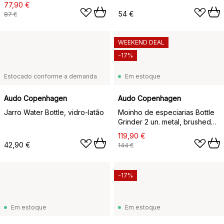
nogueira)
77,90 €
54 €
87 €
WEEKEND DEAL
-17%
Estocado conforme a demanda
Em estoque
Audo Copenhagen
Audo Copenhagen
Jarro Water Bottle, vidro-latão
Moinho de especiarias Bottle
Grinder 2 un. metal, brushed
brass (tampa de nogueira)
119,90 €
42,90 €
144 €
-17%
Em estoque
Em estoque