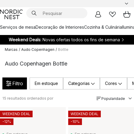
Serviços de mesa
Decoração de Interiores
Cozinha & Culinária
Ilumi
Weekend Deals:
Novas ofertas todos os fins de semana
Marcas
/
Audo Copenhagen
/
Bottle
Audo Copenhagen Bottle
Filtro
Em estoque
Categorias
Cores
15
resultados ordenados por
Popularidade
WEEKEND DEAL
WEEKEND DEAL
-12%
-10%