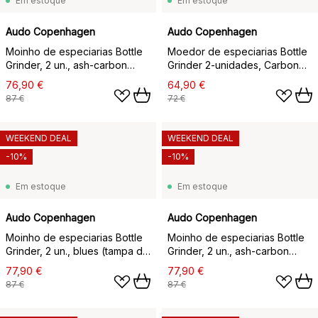
Em estoque
Em estoque
Audo Copenhagen
Audo Copenhagen
Moinho de especiarias Bottle
Moedor de especiarias Bottle
Grinder, 2 un., ash-carbon
Grinder 2-unidades, Carbono-
(tampa de aço)
madeira-cinzento
76,90 €
64,90 €
87 €
72 €
WEEKEND DEAL
WEEKEND DEAL
-10%
-10%
Em estoque
Em estoque
Audo Copenhagen
Audo Copenhagen
Moinho de especiarias Bottle
Moinho de especiarias Bottle
Grinder, 2 un., blues (tampa de
Grinder, 2 un., ash-carbon
madeira de faia)
(tampa de nogueira)
77,90 €
77,90 €
87 €
87 €