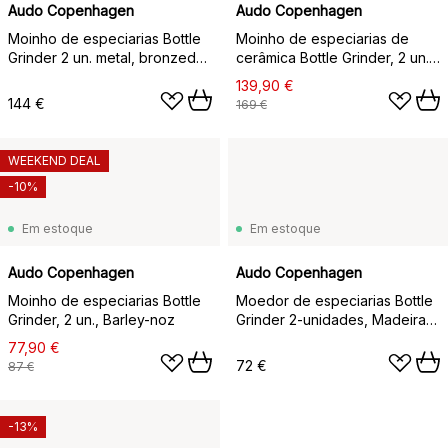
Audo Copenhagen
Audo Copenhagen
Moinho de especiarias Bottle
Moinho de especiarias de
Grinder 2 un. metal, bronzed
cerâmica Bottle Grinder, 2 un.,
brass (tampa de nogueira)
Sand (tampa de nogueira)
139,90 €
144 €
169 €
WEEKEND DEAL
-10%
Em estoque
Em estoque
Audo Copenhagen
Audo Copenhagen
Moinho de especiarias Bottle
Moedor de especiarias Bottle
Grinder, 2 un., Barley-noz
Grinder 2-unidades, Madeira
blues
77,90 €
72 €
87 €
-13%