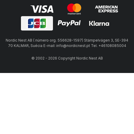
Nordic Nest AB ( número org. 556628-1597) Stämpelvägen 3, SE-394
70 KALMAR, Suécia E-mail: info@nordicnest.pt Tel. +46108085004
© 2002 - 2026 Copyright Nordic Nest AB