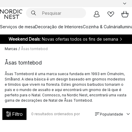
Serviços de mesa
Decoração de Interiores
Cozinha & Culinária
Ilumi
Weekend Deals:
Novas ofertas todos os fins de semana
Marcas
/
Åsas tomtebod
Åsas tomtebod
Åsas Tomtebord é uma marca sueca fundada em 1993 em Örnaholm,
Småland. A ideia básica é um design baseado em gnomos modestos
e tímidos que vivem na floresta. Estes gnomos barbudos tomaram o
país e o mundo de assalto e aqui encontrará um gnomo de lã que é
perfeito para o Natal. Connosco, na Nordic Nest, encontrará uma vasta
gama de decorações de Natal de Åsas Tomtebod.
Filtro
0
resultados ordenados por
Popularidade