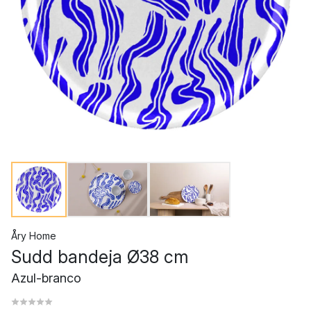
Åry Home
Sudd bandeja Ø38 cm
Azul-branco