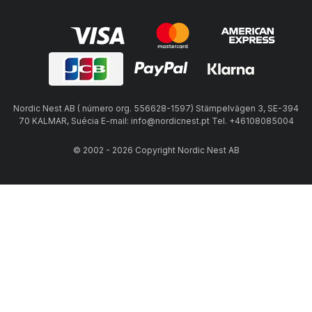
Nordic Nest AB ( número org. 556628-1597) Stämpelvägen 3, SE-394
70 KALMAR, Suécia E-mail: info@nordicnest.pt Tel. +46108085004
© 2002 - 2026 Copyright Nordic Nest AB