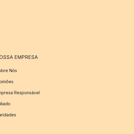
OSSA EMPRESA
obre Nós
piniões
mpresa Responsável
iliado
aridades