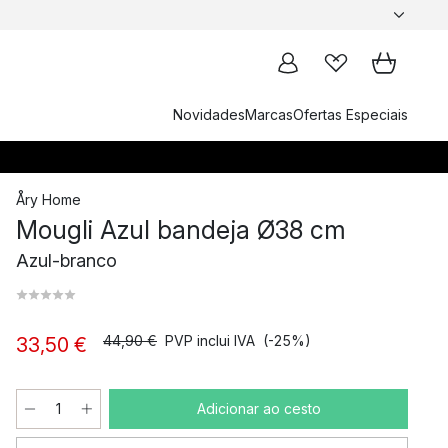
Novidades
Marcas
Ofertas Especiais
Åry Home
Mougli Azul bandeja Ø38 cm
Azul-branco
44,90 €
PVP inclui IVA
(-25%)
33,50 €
Adicionar ao cesto