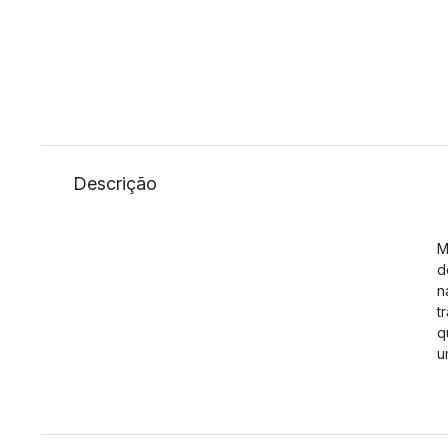
Descrição
M
d
n
t
q
u