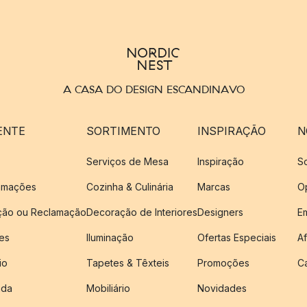
A CASA DO DESIGN ESCANDINAVO
ENTE
SORTIMENTO
INSPIRAÇÃO
N
Serviços de Mesa
Inspiração
S
amações
Cozinha & Culinária
Marcas
O
ução ou Reclamação
Decoração de Interiores
Designers
E
es
Iluminação
Ofertas Especiais
Af
io
Tapetes & Têxteis
Promoções
C
nda
Mobiliário
Novidades