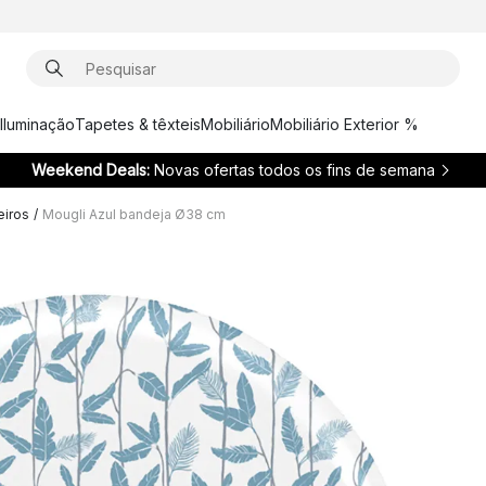
Iluminação
Tapetes & têxteis
Mobiliário
Mobiliário Exterior %
Weekend Deals:
Novas ofertas todos os fins de semana
eiros
/
Mougli Azul bandeja Ø38 cm