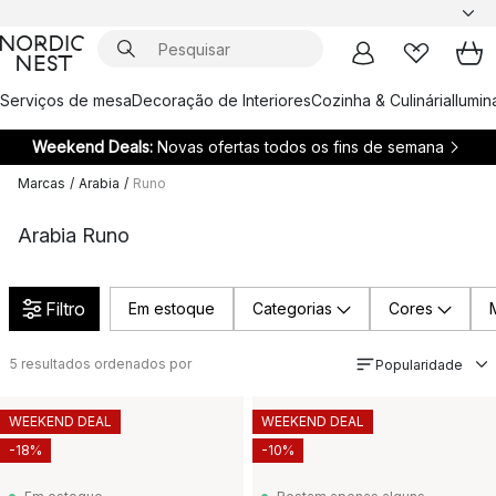
Serviços de mesa
Decoração de Interiores
Cozinha & Culinária
Ilumi
Weekend Deals:
Novas ofertas todos os fins de semana
Marcas
/
Arabia
/
Runo
Arabia Runo
Filtro
Em estoque
Categorias
Cores
5
resultados ordenados por
Popularidade
WEEKEND DEAL
WEEKEND DEAL
-18%
-10%