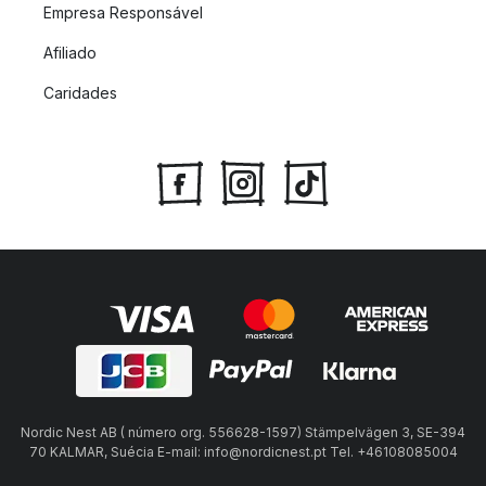
Empresa Responsável
Afiliado
Caridades
Nordic Nest AB ( número org. 556628-1597) Stämpelvägen 3, SE-394
70 KALMAR, Suécia E-mail: info@nordicnest.pt Tel. +46108085004