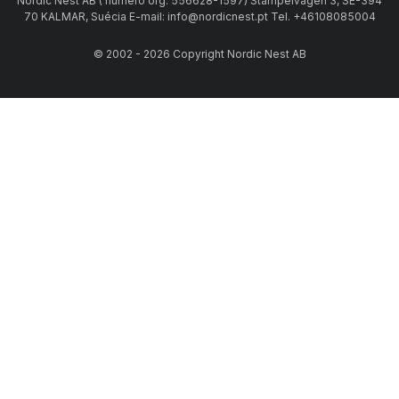
Nordic Nest AB ( número org. 556628-1597) Stämpelvägen 3, SE-394
70 KALMAR, Suécia E-mail: info@nordicnest.pt Tel. +46108085004
© 2002 - 2026 Copyright Nordic Nest AB