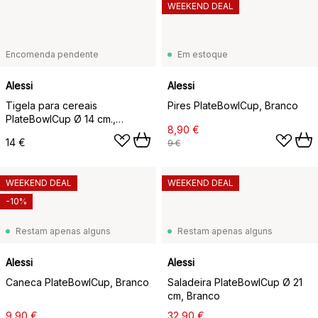
WEEKEND DEAL
Encomenda pendente
Em estoque
Alessi
Alessi
Tigela para cereais
Pires PlateBowlCup, Branco
PlateBowlCup Ø 14 cm.,
8,90 €
Branco
14 €
9 €
WEEKEND DEAL
WEEKEND DEAL
-10%
Restam apenas alguns
Restam apenas alguns
Alessi
Alessi
Caneca PlateBowlCup, Branco
Saladeira PlateBowlCup Ø 21
cm, Branco
9,90 €
32,90 €