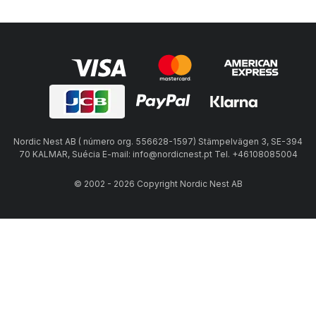
Nordic Nest AB ( número org. 556628-1597) Stämpelvägen 3, SE-394
70 KALMAR, Suécia E-mail: info@nordicnest.pt Tel. +46108085004
© 2002 - 2026 Copyright Nordic Nest AB