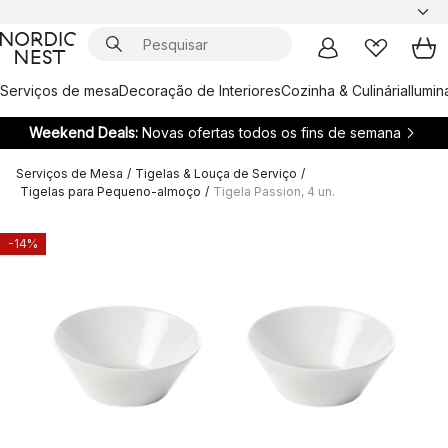
Serviços de mesa
Decoração de Interiores
Cozinha & Culinária
Ilumi
Weekend Deals:
Novas ofertas todos os fins de semana
Serviços de Mesa
/
Tigelas & Louça de Serviço
/
Tigelas para Pequeno-almoço
/
Tigela Passion, 4 un.
-14%