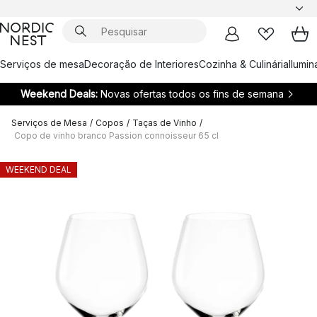
Serviços de mesa
Decoração de Interiores
Cozinha & Culinária
Ilumi
Weekend Deals:
Novas ofertas todos os fins de semana
Serviços de Mesa
/
Copos
/
Taças de Vinho
/
Copo de vinho branco Passion connoisseur 65 cl
WEEKEND DEAL