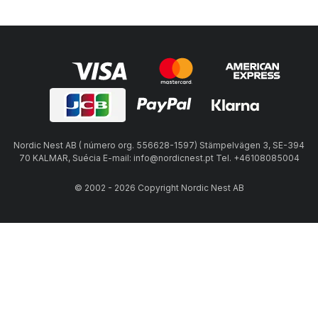
Nordic Nest AB ( número org. 556628-1597) Stämpelvägen 3, SE-394
70 KALMAR, Suécia E-mail: info@nordicnest.pt Tel. +46108085004
© 2002 - 2026 Copyright Nordic Nest AB