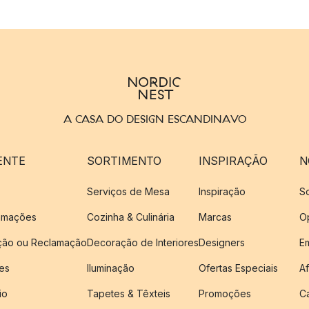
A CASA DO DESIGN ESCANDINAVO
ENTE
SORTIMENTO
INSPIRAÇÃO
N
Serviços de Mesa
Inspiração
S
amações
Cozinha & Culinária
Marcas
O
ução ou Reclamação
Decoração de Interiores
Designers
E
es
Iluminação
Ofertas Especiais
Af
io
Tapetes & Têxteis
Promoções
C