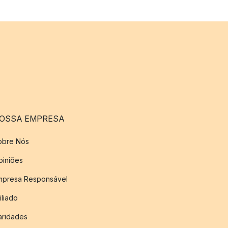
OSSA EMPRESA
obre Nós
piniões
mpresa Responsável
iliado
aridades