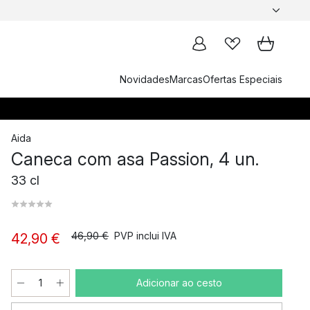
Novidades
Marcas
Ofertas Especiais
Aida
Caneca com asa Passion, 4 un.
33 cl
46,90 €
PVP inclui IVA
42,90 €
Adicionar ao cesto