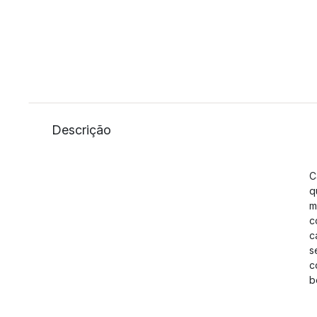
Descrição
C
q
m
c
c
s
c
b