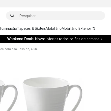
Iluminação
Tapetes & têxteis
Mobiliário
Mobiliário Exterior %
Weekend Deals:
Novas ofertas todos os fins de semana
ca com asa Passion, 4 un.