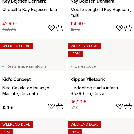
Kay Bojesen Denmark
Kay Bojesen Denmark
Chocalho Kay Bojesen, faia
Móbile songbird Kay Bojesen ,
multi
42,90 €
114,90 €
46,90 €
124 €
WEEKEND DEAL
WEEKEND DEAL
-29%
Restam apenas alguns
Em estoque
Kid's Concept
Klippan Yllefabrik
Neo Cavalo de balanço
Hedgehog manta infantil
Mamute, Cinzento
65x90 cm, Cinza
36,90 €
154 €
52 €
WEEKEND DEAL
WEEKEND DEAL
-11%
-10%