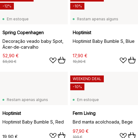
-12%
-10%
Em estoque
Restam apenas alguns
Spring Copenhagen
Hoptimist
Decoração veado baby Spot,
Hoptimist Baby Bumble S, Blue
Ácer-de-carvalho
52,90 €
17,90 €
59,90 €
19,90 €
WEEKEND DEAL
-10%
Restam apenas alguns
Em estoque
Hoptimist
Ferm Living
Hoptimist Baby Bumble S, Red
Bird manta acolchoada, Bege
97,90 €
19,90 €
109 €