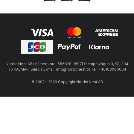
Nordic Nest AB ( número org. 556628-1597) Stämpelvägen 3, SE-394
70 KALMAR, Suécia E-mail: info@nordicnest.pt Tel. +46108085004
© 2002 - 2026 Copyright Nordic Nest AB