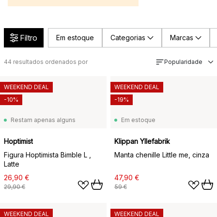
Filtro
Em estoque
Categorias
Marcas
44
resultados ordenados por
Popularidade
WEEKEND DEAL
WEEKEND DEAL
-10%
-19%
Restam apenas alguns
Em estoque
Hoptimist
Klippan Yllefabrik
Figura Hoptimista Bimble L ,
Manta chenille Little me, cinza
Latte
26,90 €
47,90 €
29,90 €
59 €
WEEKEND DEAL
WEEKEND DEAL