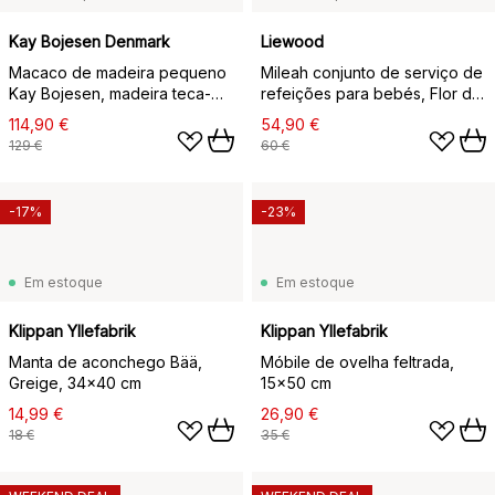
Kay Bojesen Denmark
Liewood
Macaco de madeira pequeno
Mileah conjunto de serviço de
Kay Bojesen, madeira teca-
refeições para bebés, Flor de
limba 20 cm
maçã
114,90 €
54,90 €
129 €
60 €
-17%
-23%
Em estoque
Em estoque
Klippan Yllefabrik
Klippan Yllefabrik
Manta de aconchego Bää,
Móbile de ovelha feltrada,
Greige, 34x40 cm
15x50 cm
14,99 €
26,90 €
18 €
35 €