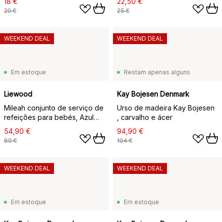
18 €
22,50 €
do mar
20 €
25 €
WEEKEND DEAL
WEEKEND DEAL
Em estoque
Restam apenas alguns
Liewood
Kay Bojesen Denmark
Mileah conjunto de serviço de
Urso de madeira Kay Bojesen
refeições para bebés, Azul
, carvalho e ácer
pombo
54,90 €
94,90 €
60 €
104 €
WEEKEND DEAL
WEEKEND DEAL
Em estoque
Em estoque