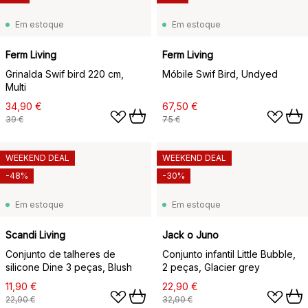
Em estoque
Em estoque
Ferm Living
Ferm Living
Grinalda Swif bird 220 cm,
Móbile Swif Bird, Undyed
Multi
34,90 €
67,50 €
39 €
75 €
WEEKEND DEAL
WEEKEND DEAL
-48%
-30%
Em estoque
Em estoque
Scandi Living
Jack o Juno
Conjunto de talheres de
Conjunto infantil Little Bubble,
silicone Dine 3 peças, Blush
2 peças, Glacier grey
11,90 €
22,90 €
22,90 €
32,90 €