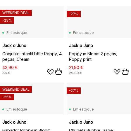
WEEKEND DEAL
-27%
-23%
Em estoque
Em estoque
Jack o Juno
Jack o Juno
Conjunto infantil Little Poppy, 4
Poppy in Bloom 2 peças,
peças, Cream
Poppy print
42,90 €
21,90 €
56 €
29,90 €
WEEKEND DEAL
-27%
-25%
Em estoque
Em estoque
Jack o Juno
Jack o Juno
Babador Poppy in Bloom,
Chupeta Bubble, Sage