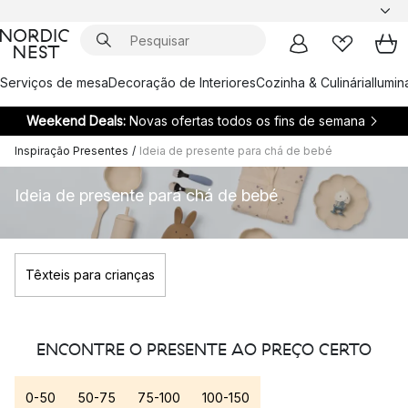
Serviços de mesa
Decoração de Interiores
Cozinha & Culinária
Ilumi
Weekend Deals:
Novas ofertas todos os fins de semana
Inspiração Presentes
/
Ideia de presente para chá de bebé
Ideia de presente para chá de bebé
Têxteis para crianças
ENCONTRE O PRESENTE AO PREÇO CERTO
0-50
50-75
75-100
100-150