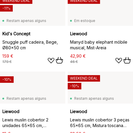
WEEKEND DEAL
WEEKEND DEAL
-11%
Restam apenas alguns
Em estoque
Kid's Concept
Liewood
Snuggle puff cadeira, Bege,
Manyd baby elephant móbile
Ø80x50 cm
musical, Mist-Areia
159 €
42,90 €
179 €
46 €
WEEKEND DEAL
-10%
-10%
Restam apenas alguns
Restam apenas alguns
Liewood
Liewood
Lewis muslin cobertor 2
Lewis muslin cobertor 3 peças
unidades 65x65 cm,
65x65 cm, Mistura toscana
Pêssego-mistura de conchas
rosa