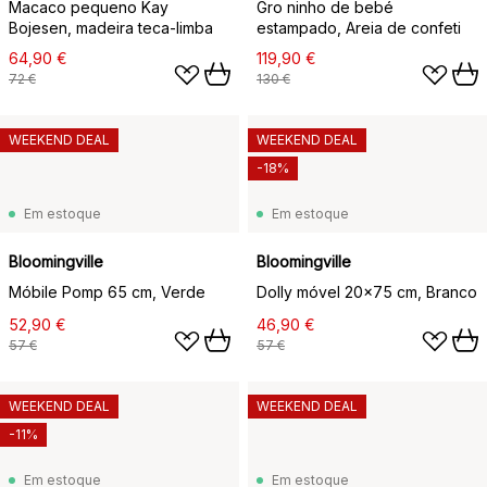
Macaco pequeno Kay
Gro ninho de bebé
Bojesen, madeira teca-limba
estampado, Areia de confeti
64,90 €
119,90 €
72 €
130 €
WEEKEND DEAL
WEEKEND DEAL
-18%
Em estoque
Em estoque
Bloomingville
Bloomingville
Móbile Pomp 65 cm, Verde
Dolly móvel 20x75 cm, Branco
52,90 €
46,90 €
57 €
57 €
WEEKEND DEAL
WEEKEND DEAL
-11%
Em estoque
Em estoque