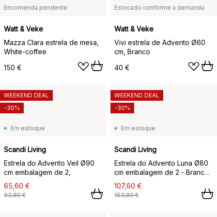
Encomenda pendente
Estocado conforme a demanda
Watt & Veke
Watt & Veke
Mazza Clara estrela de mesa,
Vivi estrela de Advento Ø60
White-coffee
cm, Branco
150 €
40 €
WEEKEND DEAL
WEEKEND DEAL
-30%
-30%
Em estoque
Em estoque
Scandi Living
Scandi Living
Estrela do Advento Veil Ø90
Estrela do Advento Luna Ø80
cm embalagem de 2,
cm embalagem de 2 - Branco
com bolinhas,
65,60 €
107,60 €
93,80 €
153,80 €