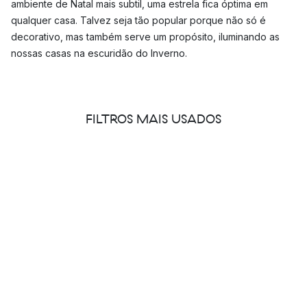
ambiente de Natal mais subtil, uma estrela fica óptima em
qualquer casa. Talvez seja tão popular porque não só é
decorativo, mas também serve um propósito, iluminando as
nossas casas na escuridão do Inverno.
O que simboliza a estrela do Advento?
A estrela de Natal, ou estrela de Advento como também é
FILTROS MAIS USADOS
conhecida, simboliza a Estrela de Belém e é uma luz em forma
de estrela que penduramos ou colocamos na nossa janela
para o Natal. Igualmente em casa na cozinha, quarto ou sala,
as estrelas de Advento são uma decoração de Natal iluminada
electricamente que espalha um brilho convidativo e ilumina
noites escuras de Inverno.
Estrelas de Advento suspensas
O costume de pendurar uma estrela de Advento na janela tem
origem na Alemanha e a primeira estrela de Advento