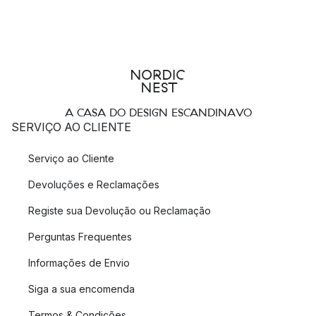
conhecida veio para a Suécia em 1894. Aqui no Nordic Nest,
encontrará uma vasta gama de poinsettias suspensas clássicas
e versões modernas das poinsettias suspensas para decorar
as suas janelas - ou porque não iluminar um canto escuro da
sala de estar!
Estrelas de Advento sobre pé
A CASA DO DESIGN ESCANDINAVO
SERVIÇO AO CLIENTE
Não só existem estrelas suspensas, como também se pode
escolher uma estrela sobre um pé, onde a base da lâmpada é
Serviço ao Cliente
feita de metal e o abajur é feito de papel. Os candeeiros de
Devoluções e Reclamações
mesa em forma de estrelas do Advento podem ser colocados
tanto na janela como, por exemplo, numa arca de gavetas ou
Registe sua Devolução ou Reclamação
numa mesa lateral, em qualquer parte da sala, para espalhar a
Perguntas Frequentes
atmosfera de Natal correcta por toda a casa.
Informações de Envio
Que estrela de Natal escolher?
Siga a sua encomenda
Ao escolher a sua estrela, tem de considerar várias coisas,
Termos & Condições