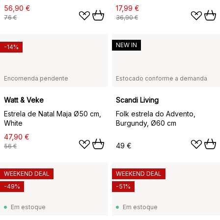
56,90 €
17,99 €
76 €
36,90 €
NEW IN
-14%
Encomenda pendente
Estocado conforme a demanda
Watt & Veke
Scandi Living
Estrela de Natal Maja Ø50 cm,
Folk estrela do Advento,
White
Burgundy, Ø60 cm
47,90 €
49 €
56 €
WEEKEND DEAL
WEEKEND DEAL
-49%
-51%
Em estoque
Em estoque