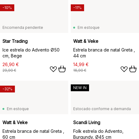
-10%
-11%
Encomenda pendente
Em estoque
Star Trading
Watt & Veke
Ice estrela do Advento Ø50
Estrela branca de natal Greta ,
cm, Bege
44 cm
26,90 €
14,99 €
29,90 €
16,90 €
NEW IN
-32%
Em estoque
Estocado conforme a demanda
Watt & Veke
Scandi Living
Estrela branca de natal Greta ,
Folk estrela do Advento,
60 cm
Burgundy, Ø45 cm