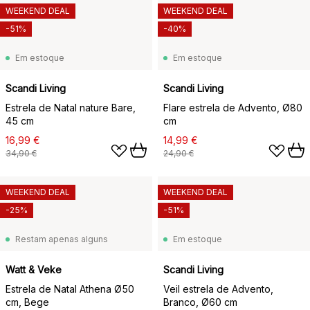
WEEKEND DEAL
WEEKEND DEAL
-51%
-40%
Em estoque
Em estoque
Scandi Living
Scandi Living
Estrela de Natal nature Bare,
Flare estrela de Advento, Ø80
45 cm
cm
16,99 €
14,99 €
34,90 €
24,90 €
WEEKEND DEAL
WEEKEND DEAL
-25%
-51%
Restam apenas alguns
Em estoque
Watt & Veke
Scandi Living
Estrela de Natal Athena Ø50
Veil estrela de Advento,
cm, Bege
Branco, Ø60 cm