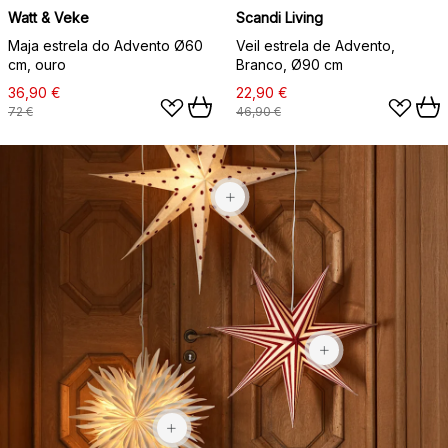
Watt & Veke
Scandi Living
Maja estrela do Advento Ø60
Veil estrela de Advento,
cm, ouro
Branco, Ø90 cm
36,90 €
22,90 €
72 €
46,90 €
42,90 €
44,90 €
44,90 €