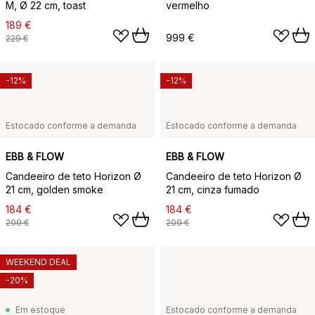
M, Ø 22 cm, toast
vermelho
189 €
999 €
229 €
-12%
-12%
Estocado conforme a demanda
Estocado conforme a demanda
EBB & FLOW
EBB & FLOW
Candeeiro de teto Horizon Ø
Candeeiro de teto Horizon Ø
21 cm, golden smoke
21 cm, cinza fumado
184 €
184 €
209 €
209 €
WEEKEND DEAL
-20%
Em estoque
Estocado conforme a demanda