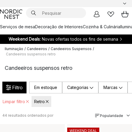
Serviços de mesa
Decoração de Interiores
Cozinha & Culinária
Ilumi
Weekend Deals:
Novas ofertas todos os fins de semana
Iluminação
/
Candeeiros
/
Candeeiros Suspensos
/
Candeeiros suspensos retro
Candeeiros suspensos retro
Filtro
Em estoque
Categorias
Marcas
Limpar filtro
Retro
44
resultados ordenados por
Popularidade
WEEKEND DEAL