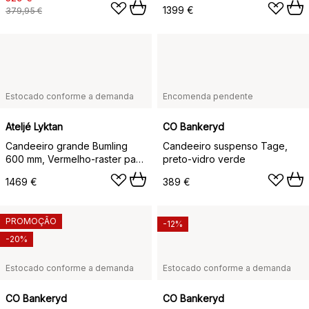
1399 €
379,95 €
Estocado conforme a demanda
Encomenda pendente
Ateljé Lyktan
CO Bankeryd
Candeeiro grande Bumling
Candeeiro suspenso Tage,
600 mm, Vermelho-raster para
preto-vidro verde
candeeiro
1469 €
389 €
PROMOÇÃO
-12%
-20%
Estocado conforme a demanda
Estocado conforme a demanda
CO Bankeryd
CO Bankeryd