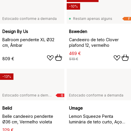
-10%
Estocado conforme a demanda
Restam apenas alguns
F
Design By Us
Bsweden
Ballroom pendente XL Ø32
Candeeiro de teto Clover
cm, Âmbar
plafond 12, vermelho
469 €
809 €
519 €
-13%
Estocado conforme a demanda
Estocado conforme a demanda
G
Belid
Umage
Belle candeeiro pendente
Lemon Squeeze Penta
Ø36 cm, Vermelho violeta
luminária de teto curto, Aço
polido
329 €