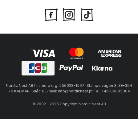
Nordic Nest AB ( número org. 556628-1597) Stämpelvägen 3, SE-394
70 KALMAR, Suécia E-mail: info@nordicnest.pt Tel. +46108085004
© 2002 - 2026 Copyright Nordic Nest AB