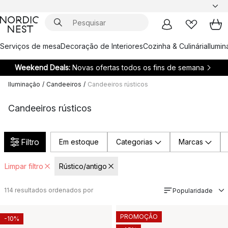
Serviços de mesa
Decoração de Interiores
Cozinha & Culinária
Ilumi
Weekend Deals:
Novas ofertas todos os fins de semana
Iluminação
/
Candeeiros
/
Candeeiros rústicos
Candeeiros rústicos
Filtro
Em estoque
Categorias
Marcas
Limpar filtro
Rústico/antigo
114
resultados ordenados por
Popularidade
PROMOÇÃO
-10%