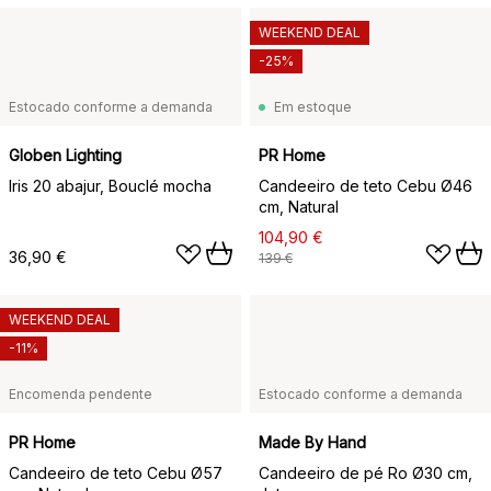
WEEKEND DEAL
-25%
Estocado conforme a demanda
Em estoque
Globen Lighting
PR Home
Iris 20 abajur, Bouclé mocha
Candeeiro de teto Cebu Ø46
cm, Natural
104,90 €
36,90 €
139 €
WEEKEND DEAL
-11%
Encomenda pendente
Estocado conforme a demanda
PR Home
Made By Hand
Candeeiro de teto Cebu Ø57
Candeeiro de pé Ro Ø30 cm,