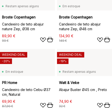
Restam apenas alguns
Em estoque
Broste Copenhagen
Broste Copenhagen
Candeeiro de teto abajur
Candeeiro de teto abajur
nature Zep, Ø38 cm
nature Zep, Ø48 cm
89,90 €
134,90 €
99 €
149 €
WEEKEND DEAL
WEEKEND DEAL
-20%
-19%
Em estoque
Restam apenas alguns
PR Home
Watt & Veke
Candeeiro de teto Cebu Ø37
Abajur Buster Ø45 cm , Preto
cm, Natural
69,90 €
74,90 €
87,90 €
92 €