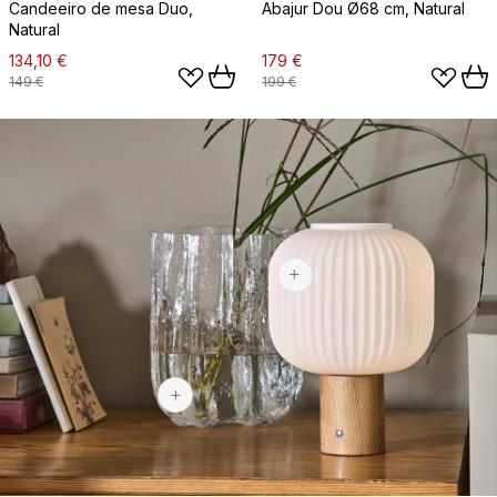
Candeeiro de mesa Duo,
Abajur Dou Ø68 cm, Natural
Natural
134,10 €
179 €
149 €
199 €
94,40 €
349 €