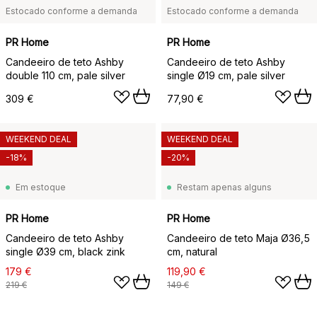
Estocado conforme a demanda
Estocado conforme a demanda
PR Home
PR Home
Candeeiro de teto Ashby
Candeeiro de teto Ashby
double 110 cm, pale silver
single Ø19 cm, pale silver
309 €
77,90 €
WEEKEND DEAL
WEEKEND DEAL
-18%
-20%
Em estoque
Restam apenas alguns
PR Home
PR Home
Candeeiro de teto Ashby
Candeeiro de teto Maja Ø36,5
single Ø39 cm, black zink
cm, natural
179 €
119,90 €
219 €
149 €