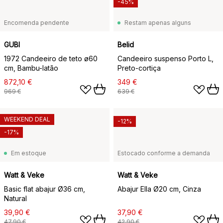
-45%
Encomenda pendente
Restam apenas alguns
GUBI
Belid
1972 Candeeiro de teto ø60
Candeeiro suspenso Porto L,
cm, Bambu-latão
Preto-cortiça
872,10 €
349 €
969 €
639 €
WEEKEND DEAL
-12%
-17%
Em estoque
Estocado conforme a demanda
Watt & Veke
Watt & Veke
Basic flat abajur Ø36 cm,
Abajur Ella Ø20 cm, Cinza
Natural
39,90 €
37,90 €
47,90 €
42,90 €