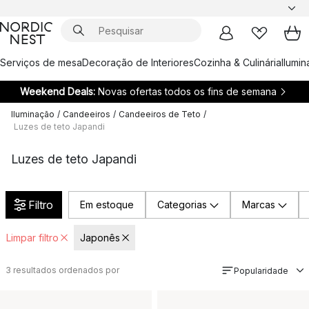
Serviços de mesa
Decoração de Interiores
Cozinha & Culinária
Ilumi
Weekend Deals:
Novas ofertas todos os fins de semana
Iluminação
/
Candeeiros
/
Candeeiros de Teto
/
Luzes de teto Japandi
Luzes de teto Japandi
Filtro
Em estoque
Categorias
Marcas
Limpar filtro
Japonês
3
resultados ordenados por
Popularidade