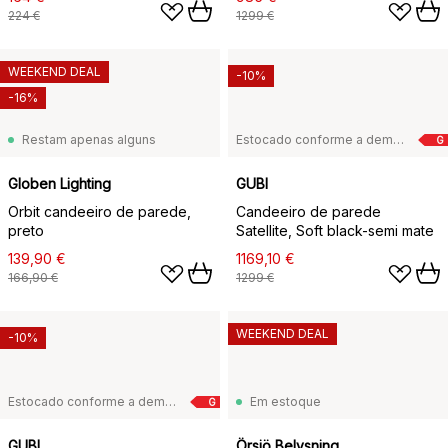
224 €
1299 €
WEEKEND DEAL
-10%
-16%
Restam apenas alguns
Estocado conforme a demanda
G
Globen Lighting
GUBI
Orbit candeeiro de parede,
Candeeiro de parede
preto
Satellite, Soft black-semi mate
139,90 €
1169,10 €
166,90 €
1299 €
WEEKEND DEAL
-10%
Estocado conforme a demanda
Em estoque
G
GUBI
Örsjö Belysning