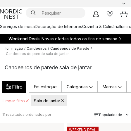
Serviços de mesa
Decoração de Interiores
Cozinha & Culinária
Ilumi
Weekend Deals:
Novas ofertas todos os fins de semana
Iluminação
/
Candeeiros
/
Candeeiros de Parede
/
Candeeiros de parede sala de jantar
Candeeiros de parede sala de jantar
Filtro
Em estoque
Categorias
Marcas
Limpar filtro
Sala de jantar
11
resultados ordenados por
Popularidade
WEEKEND DEAL