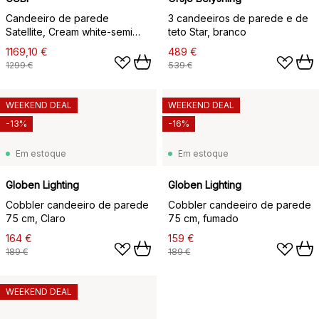
Candeeiro de parede
3 candeeiros de parede e de
Satellite, Cream white-semi
teto Star, branco
matte
1169,10 €
489 €
1299 €
539 €
WEEKEND DEAL
WEEKEND DEAL
-13%
-16%
Em estoque
Em estoque
Globen Lighting
Globen Lighting
Cobbler candeeiro de parede
Cobbler candeeiro de parede
75 cm, Claro
75 cm, fumado
164 €
159 €
189 €
189 €
WEEKEND DEAL