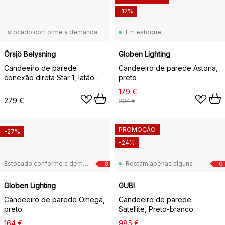
-12%
Estocado conforme a demanda
Em estoque
Örsjö Belysning
Globen Lighting
Candeeiro de parede
Candeeiro de parede Astoria,
conexão direta Star 1, latão
preto
bruto
179 €
279 €
204 €
PROMOÇÃO
-27%
-24%
Estocado conforme a demanda
Restam apenas alguns
G
G
Globen Lighting
GUBI
Candeeiro de parede Omega,
Candeeiro de parede
preto
Satellite, Preto-branco
164 €
985 €