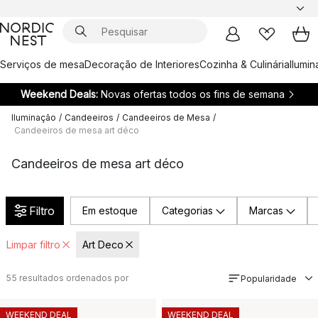
Serviços de mesa
Decoração de Interiores
Cozinha & Culinária
Ilumi
Weekend Deals:
Novas ofertas todos os fins de semana
Iluminação
/
Candeeiros
/
Candeeiros de Mesa
/
Candeeiros de mesa art déco
Candeeiros de mesa art déco
Filtro
Em estoque
Categorias
Marcas
Limpar filtro
Art Deco
55
resultados ordenados por
Popularidade
WEEKEND DEAL
WEEKEND DEAL