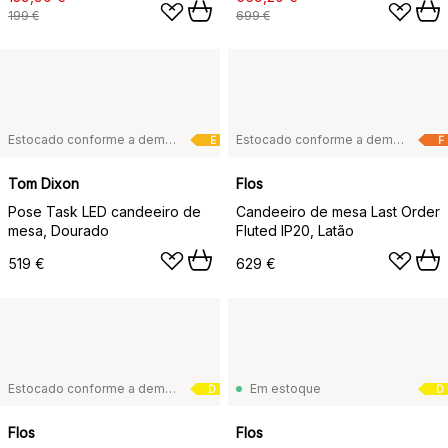
199 €
699 €
Estocado conforme a demanda
Estocado conforme a demanda
E
F
Tom Dixon
Flos
Pose Task LED candeeiro de
Candeeiro de mesa Last Order
mesa, Dourado
Fluted IP20, Latão
519 €
629 €
Estocado conforme a demanda
Em estoque
D
D
Flos
Flos