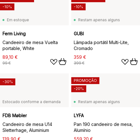
-10%
-10%
Em estoque
Restam apenas alguns
Ferm Living
GUBI
Candeeiro de mesa Vuelta
Lâmpada portátil Multi-Lite,
portable, White
Cromado
89,10 €
359 €
99 €
399 €
PROMOÇÃO
-30%
-20%
Estocado conforme a demanda
Restam apenas alguns
FDB Møbler
LYFA
Candeeiro de mesa U14
Pan 190 candeeiro de mesa,
Sletterhage, Aluminium
Alumínio
139,90 €
559,20 €