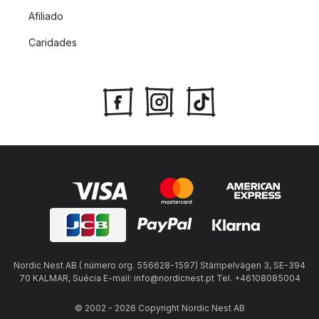
Afiliado
Caridades
Nordic Nest AB ( número org. 556628-1597) Stämpelvägen 3, SE-394
70 KALMAR, Suécia E-mail: info@nordicnest.pt Tel. +46108085004
© 2002 - 2026 Copyright Nordic Nest AB