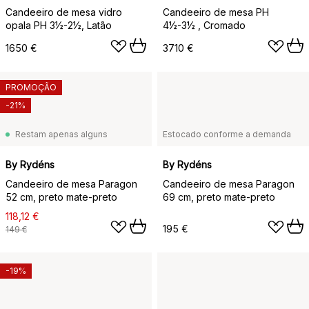
Candeeiro de mesa vidro
Candeeiro de mesa PH
opala PH 3½-2½, Latão
4½-3½ , Cromado
1650 €
3710 €
PROMOÇÃO
-21%
Restam apenas alguns
Estocado conforme a demanda
By Rydéns
By Rydéns
Candeeiro de mesa Paragon
Candeeiro de mesa Paragon
52 cm, preto mate-preto
69 cm, preto mate-preto
118,12 €
195 €
149 €
-19%