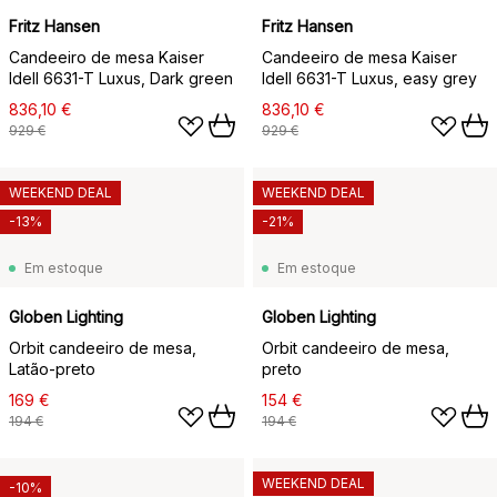
Fritz Hansen
Fritz Hansen
Candeeiro de mesa Kaiser
Candeeiro de mesa Kaiser
Idell 6631-T Luxus, Dark green
Idell 6631-T Luxus, easy grey
836,10 €
836,10 €
929 €
929 €
WEEKEND DEAL
WEEKEND DEAL
-13%
-21%
Em estoque
Em estoque
Globen Lighting
Globen Lighting
Orbit candeeiro de mesa,
Orbit candeeiro de mesa,
Latão-preto
preto
169 €
154 €
194 €
194 €
WEEKEND DEAL
-10%