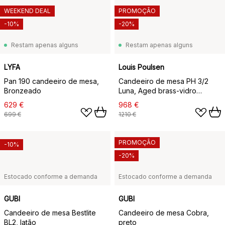
WEEKEND DEAL
PROMOÇÃO
-10%
-20%
Restam apenas alguns
Restam apenas alguns
LYFA
Louis Poulsen
Pan 190 candeeiro de mesa,
Candeeiro de mesa PH 3/2
Bronzeado
Luna, Aged brass-vidro
opalino
629 €
968 €
699 €
1210 €
PROMOÇÃO
-10%
-20%
Estocado conforme a demanda
Estocado conforme a demanda
GUBI
GUBI
Candeeiro de mesa Bestlite
Candeeiro de mesa Cobra,
BL2, latão
preto