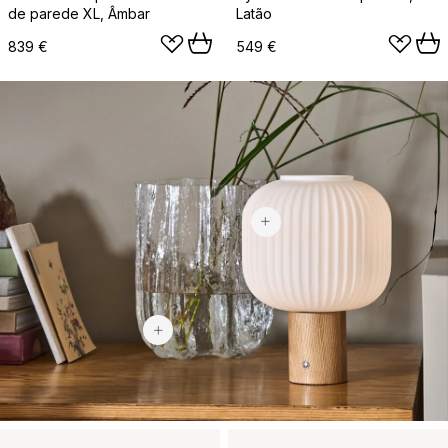
de parede XL, Âmbar
Latão
839 €
549 €
94,40 €
349 €