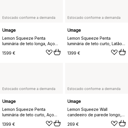
Estocado conforme a demanda
Estocado conforme a demanda
Umage
Umage
Lemon Squeeze Penta
Lemon Squeeze Penta
luminária de teto longa, Aço
luminária de teto curto, Latão
polido
folheado
1599 €
1399 €
Estocado conforme a demanda
Estocado conforme a demanda
Umage
Umage
Lemon Squeeze Penta
Lemon Squeeze Wall
luminária de teto curto, Aço
candeeiro de parede longo,
polido
Aço polido simples
1399 €
269 €