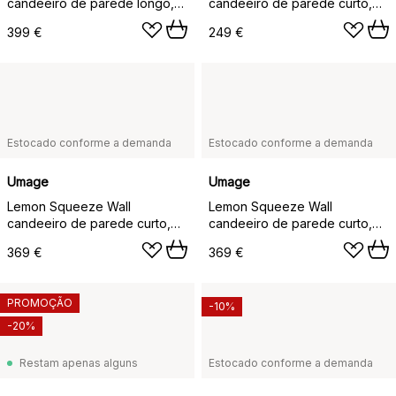
candeeiro de parede longo,
candeeiro de parede curto,
Aço duplamente polido
Latão niquelado simples
399 €
249 €
Estocado conforme a demanda
Estocado conforme a demanda
Umage
Umage
Lemon Squeeze Wall
Lemon Squeeze Wall
candeeiro de parede curto,
candeeiro de parede curto,
Latão duplamente chapado
Aço duplamente polido
369 €
369 €
PROMOÇÃO
-10%
-20%
Restam apenas alguns
Estocado conforme a demanda