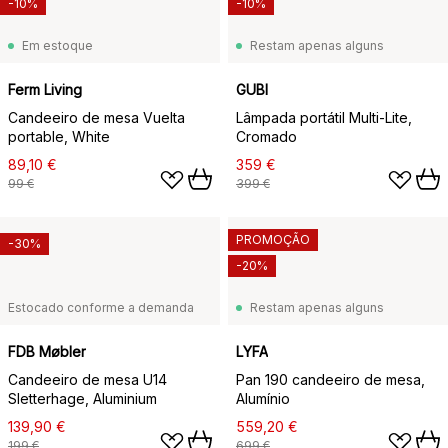
-10%
-10%
Em estoque
Restam apenas alguns
Ferm Living
GUBI
Candeeiro de mesa Vuelta
Lâmpada portátil Multi-Lite,
portable, White
Cromado
89,10 €
359 €
99 €
399 €
PROMOÇÃO
-30%
-20%
Estocado conforme a demanda
Restam apenas alguns
FDB Møbler
LYFA
Candeeiro de mesa U14
Pan 190 candeeiro de mesa,
Sletterhage, Aluminium
Alumínio
139,90 €
559,20 €
199 €
699 €