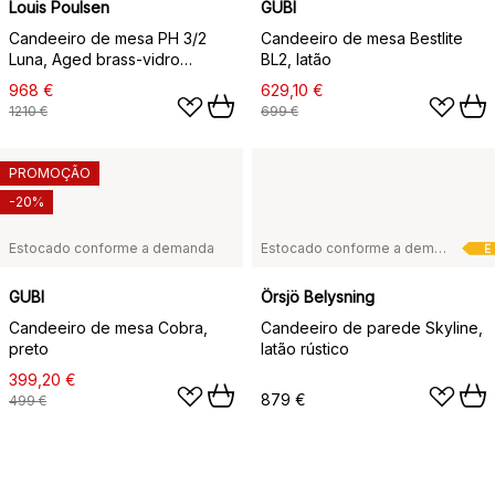
Louis Poulsen
GUBI
Candeeiro de mesa PH 3/2
Candeeiro de mesa Bestlite
Luna, Aged brass-vidro
BL2, latão
opalino
968 €
629,10 €
1210 €
699 €
PROMOÇÃO
-20%
Estocado conforme a demanda
Estocado conforme a demanda
E
GUBI
Örsjö Belysning
Candeeiro de mesa Cobra,
Candeeiro de parede Skyline,
preto
latão rústico
399,20 €
879 €
499 €