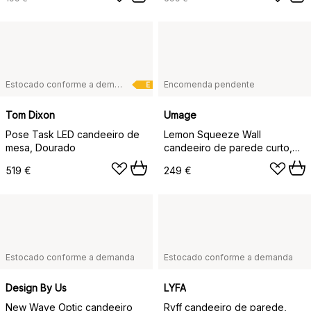
Estocado conforme a demanda
Encomenda pendente
E
Tom Dixon
Umage
Pose Task LED candeeiro de
Lemon Squeeze Wall
mesa, Dourado
candeeiro de parede curto,
Aço polido simples
519 €
249 €
Estocado conforme a demanda
Estocado conforme a demanda
Design By Us
LYFA
New Wave Optic candeeiro
Ryff candeeiro de parede,