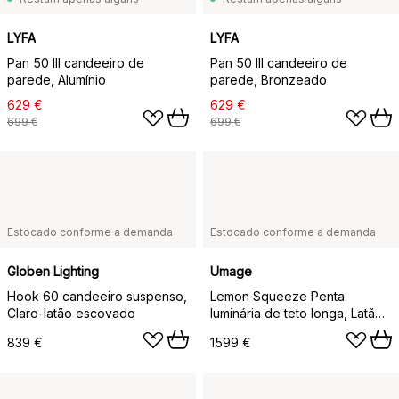
LYFA
LYFA
Pan 50 III candeeiro de
Pan 50 III candeeiro de
parede, Alumínio
parede, Bronzeado
629 €
629 €
699 €
699 €
Estocado conforme a demanda
Estocado conforme a demanda
Globen Lighting
Umage
Hook 60 candeeiro suspenso,
Lemon Squeeze Penta
Claro-latão escovado
luminária de teto longa, Latão
folheado
839 €
1599 €