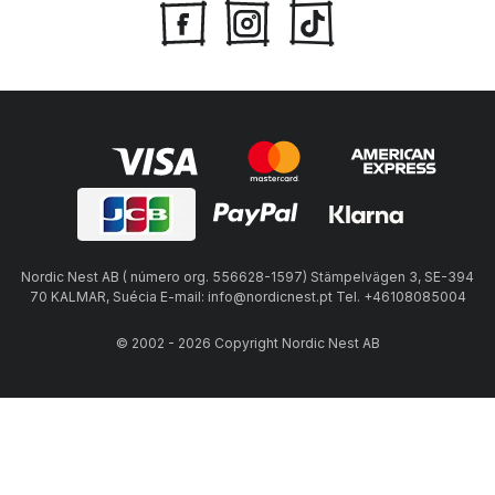
Nordic Nest AB ( número org. 556628-1597) Stämpelvägen 3, SE-394
70 KALMAR, Suécia E-mail: info@nordicnest.pt Tel. +46108085004
© 2002 - 2026 Copyright Nordic Nest AB