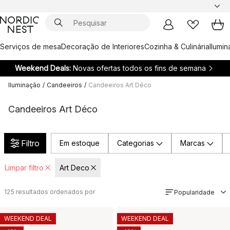
Serviços de mesa
Decoração de Interiores
Cozinha & Culinária
Ilumi
Weekend Deals:
Novas ofertas todos os fins de semana
Iluminação
/
Candeeiros
/
Candeeiros Art Déco
Candeeiros Art Déco
Filtro
Em estoque
Categorias
Marcas
Limpar filtro
Art Deco
125
resultados ordenados por
Popularidade
WEEKEND DEAL
WEEKEND DEAL