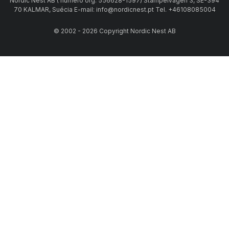
Nordic Nest AB ( número org. 556628-1597) Stämpelvägen 3, SE-394
70 KALMAR, Suécia E-mail: info@nordicnest.pt Tel. +46108085004
© 2002 - 2026 Copyright Nordic Nest AB