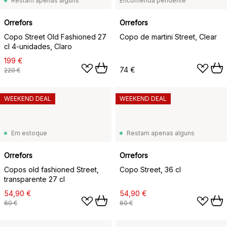
Restam apenas alguns
Encomenda pendente
Orrefors
Orrefors
Copo Street Old Fashioned 27
Copo de martini Street, Clear
cl 4-unidades, Claro
199 €
74 €
220 €
WEEKEND DEAL
WEEKEND DEAL
Em estoque
Restam apenas alguns
Orrefors
Orrefors
Copos old fashioned Street,
Copo Street, 36 cl
transparente 27 cl
54,90 €
54,90 €
60 €
60 €