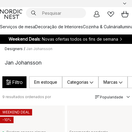
Serviços de mesa
Decoração de Interiores
Cozinha & Culinária
Ilumi
Weekend Deals:
Novas ofertas todos os fins de semana
Designers
/
Jan Johansson
Jan Johansson
Filtro
Em estoque
Categorias
Marcas
9
resultados ordenados por
Popularidade
WEEKEND DEAL
-10%