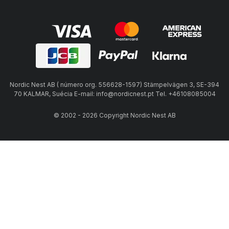
Nordic Nest AB ( número org. 556628-1597) Stämpelvägen 3, SE-394
70 KALMAR, Suécia E-mail: info@nordicnest.pt Tel. +46108085004
© 2002 - 2026 Copyright Nordic Nest AB