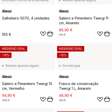
Estocado conforme a demanda
Restam apenas alguns
Alessi
Alessi
Galheteiro 5070, 4 unidades
Saleiro e Pimenteiro Twergi 11
cm, Amarelo
86,90 €
165 €
95 €
WEEKEND DEAL
WEEKEND DEAL
-10%
-15%
Restam apenas alguns
Em estoque
Alessi
Alessi
Saleiro e Pimenteiro Twergi 15
Frasco de conservação
cm, Vermelho
Twergi 1 L, Amarelo
94,90 €
46,90 €
105 €
55 €