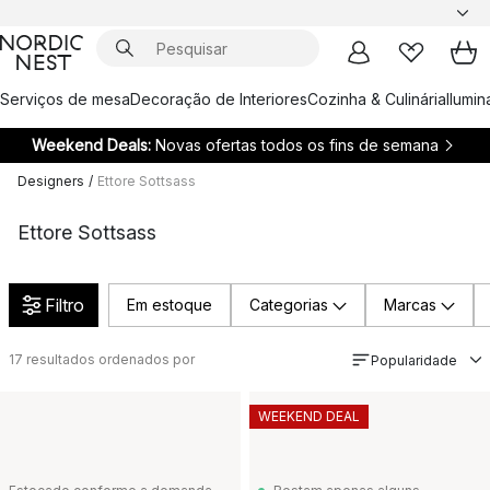
Serviços de mesa
Decoração de Interiores
Cozinha & Culinária
Ilumi
Weekend Deals:
Novas ofertas todos os fins de semana
Designers
/
Ettore Sottsass
Ettore Sottsass
Filtro
Em estoque
Categorias
Marcas
17
resultados ordenados por
Popularidade
WEEKEND DEAL