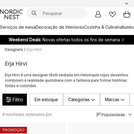
Serviços de mesa
Decoração de Interiores
Cozinha & Culinária
Ilumi
Weekend Deals:
Novas ofertas todos os fins de semana
Designers
/
Erja Hirvi
Erja Hirvi
Erja Hirvi é uma designer têxtil sediada em Helsínquia cujos desenhos
combinam a realidade quotidiana com a fantasia para formar histórias
fortes e coloridas.
Filtro
Em estoque
Categorias
Marcas
8
resultados ordenados por
Popularidade
PROMOÇÃO