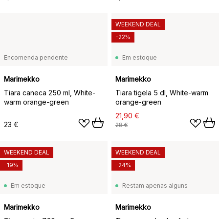
WEEKEND DEAL
-22%
Encomenda pendente
Em estoque
Marimekko
Marimekko
Tiara caneca 250 ml, White-
Tiara tigela 5 dl, White-warm
warm orange-green
orange-green
21,90 €
23 €
28 €
WEEKEND DEAL
WEEKEND DEAL
-19%
-24%
Em estoque
Restam apenas alguns
Marimekko
Marimekko