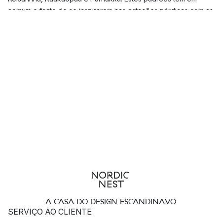
comum o facto de se inspirarem nas estações nórdicas com as
suas várias mudanças, épocas de colheita, árvores, frutos e
flores.
Os desenhos de Erja são vistos principalmente em tecidos,
mas também em pormenores de interiores, roupas e malas. A
grande maioria dos desenhos de Erja tornaram-se
verdadeiros ícones e favoritos entre os conhecedores de
Marimekko e fazem parte da gama há muitos anos!
A CASA DO DESIGN ESCANDINAVO
SERVIÇO AO CLIENTE