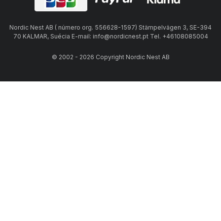
Nordic Nest AB ( número org. 556628-1597) Stämpelvägen 3, SE-394
70 KALMAR, Suécia E-mail: info@nordicnest.pt Tel. +46108085004
© 2002 - 2026 Copyright Nordic Nest AB