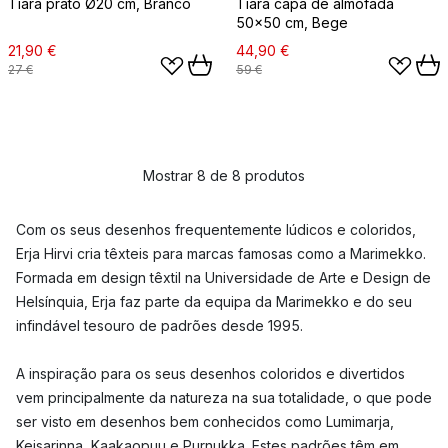
Tiara prato Ø20 cm, Branco
Tiara capa de almofada
50x50 cm, Bege
21,90 €
44,90 €
27 €
59 €
Mostrar 8 de 8 produtos
Com os seus desenhos frequentemente lúdicos e coloridos,
Erja Hirvi cria têxteis para marcas famosas como a Marimekko.
Formada em design têxtil na Universidade de Arte e Design de
Helsínquia, Erja faz parte da equipa da Marimekko e do seu
infindável tesouro de padrões desde 1995.
A inspiração para os seus desenhos coloridos e divertidos
vem principalmente da natureza na sua totalidade, o que pode
ser visto em desenhos bem conhecidos como Lumimarja,
Keisarinna, Kaakaopuu e Purnukka. Estes padrões têm em