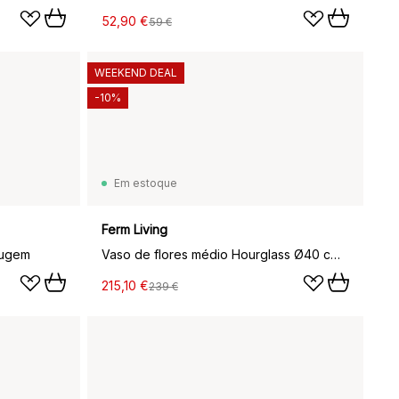
52,90 €
59 €
WEEKEND DEAL
-10%
Em estoque
Ferm Living
rugem
Vaso de flores médio Hourglass Ø40 cm, Ferrugem
215,10 €
239 €