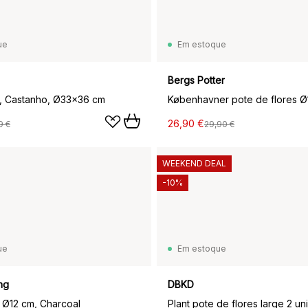
ue
Em estoque
Bergs Potter
, Castanho, Ø33x36 cm
26,90 €
9 €
29,90 €
WEEKEND DEAL
-10%
ue
Em estoque
ng
DBKD
 Ø12 cm, Charcoal
Plant pote de flores large 2 un