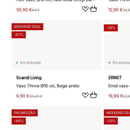
56,90 €
12,90 €
64 €
32,
WEEKEND DEAL
-26%
-67%
Em estoque
Em estoq
Scandi Living
ERNST
Vaso Thrive Ø16 cm, Bege-preto
9,90 €
16,99 €
29,90 €
22,
PROMOÇÃO
WEEKEND DE
-64%
-23%