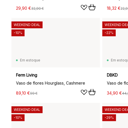
29,90 €
18,32 €
32,90 €
22,9
WEEKEND DEAL
WEEKEND DE
-10%
-22%
Em estoque
Em estoq
Ferm Living
DBKD
Vaso de flores Hourglass, Cashmere
Vaso de fl
89,10 €
34,90 €
99 €
44,
WEEKEND DEAL
WEEKEND DE
-10%
-29%