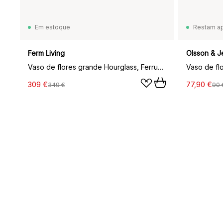
Em estoque
Restam a
Ferm Living
Olsson & J
Vaso de flores grande Hourglass, Ferrugem
309 €
77,90 €
349 €
90 