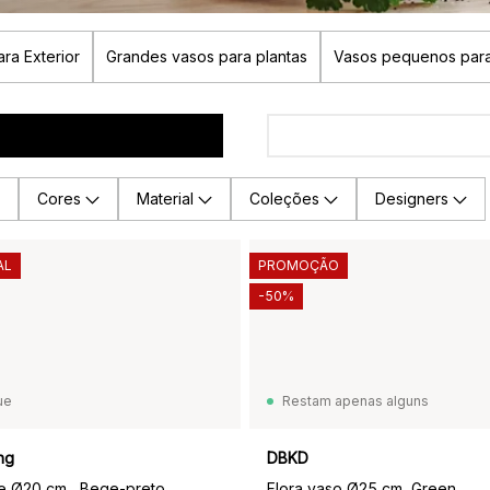
ra Exterior
Grandes vasos para plantas
Vasos pequenos para
Cores
Material
Coleções
Designers
AL
PROMOÇÃO
-50%
ue
Restam apenas alguns
ng
DBKD
e Ø20 cm , Bege-preto
Flora vaso Ø25 cm, Green