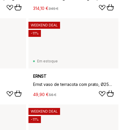
314,10 €
349 €
WEEKEND DEAL
-11%
Em estoque
ERNST
Ernst vaso de terracota com prato, Ø25x28 cm
49,90 €
56 €
WEEKEND DEAL
-11%