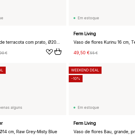
ue
Em estoque
Ferm Living
Ernst vaso de terracota com prato, Ø20x20 cm
Vaso de flores Kurinu 16 cm, T
49,50 €
90 €
55 €
AL
WEEKEND DEAL
-10%
penas alguns
Em estoque
er
Ferm Living
 Ø14 cm, Raw Grey-Misty Blue
Vaso de flores Bau, grande, p