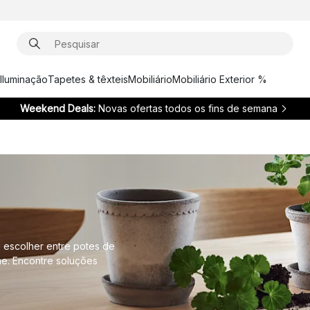
Iluminação
Tapetes & têxteis
Mobiliário
Mobiliário Exterior %
Weekend Deals:
Novas ofertas todos os fins de semana
á escolher entre potes de
me. Encontre soluções