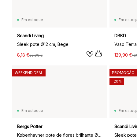
Em estoque
Em estoq
Scandi Living
DBKD
Sleek pote Ø12 cm, Bege
Vaso Terra
8,18 €
129,90 €
22,90 €
16
WEEKEND DEAL
PROMOÇÃO
-20%
Em estoque
Em estoq
Bergs Potter
Scandi Livi
Københavner pote de flores brilhante Ø10 cm, Amarelo
Sleek pote