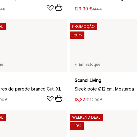
129,90 €
0 €
144 €
AL
PROMOÇÃO
-20%
ue
Em estoque
Scandi Living
ores de parede branco Cut, XL
Sleek pote Ø12 cm, Mostarda
18,32 €
90 €
22,90 €
AL
WEEKEND DEAL
-10%