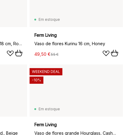
Em estoque
Ferm Living
Københavner pote de flores Ø18 cm, Rosa
Vaso de flores Kurinu 16 cm, Honey
49,50 €
55 €
WEEKEND DEAL
-10%
Em estoque
Ferm Living
id., Beige
Vaso de flores grande Hourglass, Cashmere