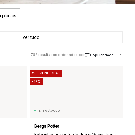
 plantas
Ver tudo
762
resultados ordenados por
Popularidade
WEEKEND DEAL
-12%
Em estoque
Bergs Potter
Københavner pote de flores 16 cm, Rosa