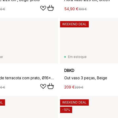
54,90 €
90 €
109 €
WEEKEND DEAL
ue
Em estoque
DBKD
Ernst vaso de terracota com prato, Ø16x16 cm
Out vaso 3 peças, Beige
209 €
90 €
229 €
AL
WEEKEND DEAL
-10%