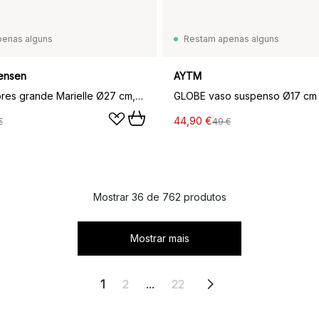
penas alguns
Restam apenas alguns
ensen
AYTM
Vaso de flores grande Marielle Ø27 cm, branco
44,90 €
€
49 €
Mostrar 36 de 762 produtos
Mostrar mais
1
2
...
22