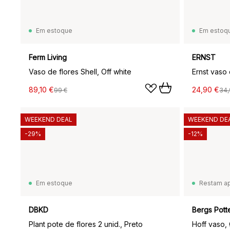
Em estoque
Em estoq
Ferm Living
ERNST
Vaso de flores Shell, Off white
89,10 €
24,90 €
99 €
34,
WEEKEND DEAL
WEEKEND DE
-29%
-12%
Em estoque
Restam a
DBKD
Bergs Pott
Plant pote de flores 2 unid., Preto
Hoff vaso,