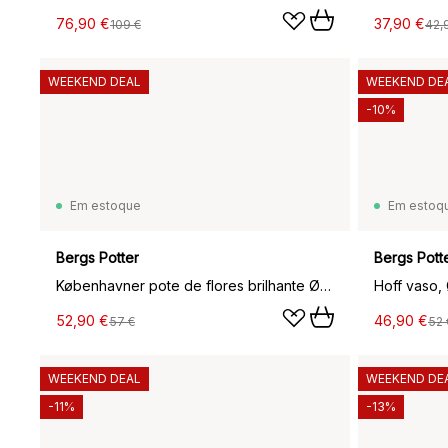
76,90 €
37,90 €
109 €
42,
WEEKEND DEAL
WEEKEND DE
-10%
Em estoque
Em estoq
Bergs Potter
Bergs Pott
Københavner pote de flores brilhante Ø16 cm, Verde
52,90 €
46,90 €
57 €
52 
WEEKEND DEAL
WEEKEND DE
-11%
-13%