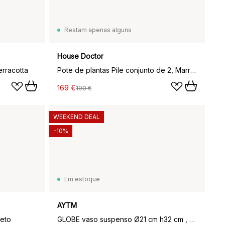
Restam apenas alguns
House Doctor
erracotta
Pote de plantas Pile conjunto de 2, Marrom
169 €
190 €
WEEKEND DEAL
-10%
Em estoque
AYTM
reto
GLOBE vaso suspenso Ø21 cm h32 cm , Bolo de gengibre