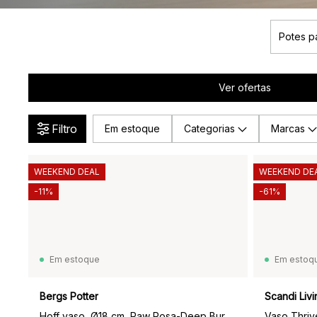
Potes pa
Ver ofertas
Filtro
Em estoque
Categorias
Marcas
WEEKEND DEAL
WEEKEND DE
-11%
-61%
Em estoque
Em estoq
Bergs Potter
Scandi Livi
Hoff vaso, Ø18 cm, Raw Rosa-Deep Burgundy
Vaso Thriv