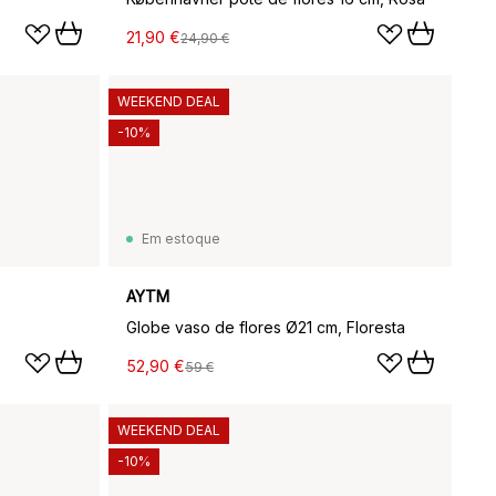
21,90 €
24,90 €
WEEKEND DEAL
-10%
Em estoque
AYTM
Globe vaso de flores Ø21 cm, Floresta
52,90 €
59 €
WEEKEND DEAL
-10%