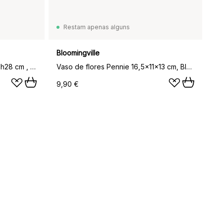
Restam apenas alguns
Bloomingville
GLOBE vaso suspenso Ø17 cm h28 cm , Taupe
Vaso de flores Pennie 16,5x11x13 cm, Blue
9,90 €