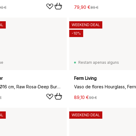
79,90 €
90 €
89 €
AL
WEEKEND DEAL
-10%
ue
Restam apenas alguns
er
Ferm Living
Hoff vaso, Ø16 cm, Raw Rosa-Deep Burgundy
Vaso de flores Hourglass, Fer
89,10 €
€
99 €
AL
WEEKEND DEAL