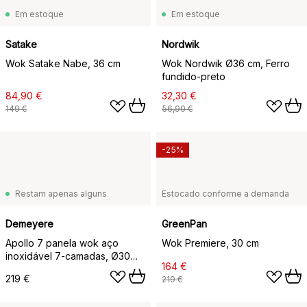
Em estoque
Em estoque
Satake
Nordwik
Wok Satake Nabe, 36 cm
Wok Nordwik Ø36 cm, Ferro
fundido-preto
84,90 €
32,30 €
149 €
56,90 €
-25%
Restam apenas alguns
Estocado conforme a demanda
Demeyere
GreenPan
Apollo 7 panela wok aço
Wok Premiere, 30 cm
inoxidável 7-camadas, Ø30
164 €
cm
219 €
219 €