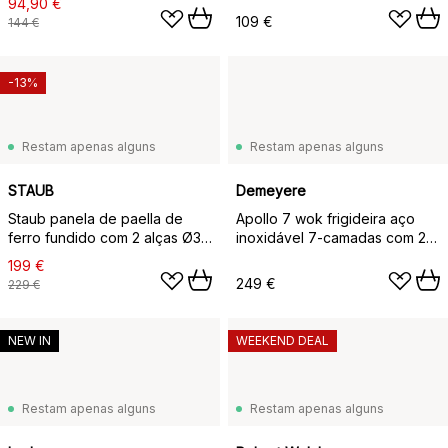
94,90 €
109 €
144 €
-13%
Restam apenas alguns
Restam apenas alguns
STAUB
Demeyere
Staub panela de paella de
Apollo 7 wok frigideira aço
ferro fundido com 2 alças Ø34
inoxidável 7-camadas com 2
cm, Preto
alças, Ø32 cm
199 €
249 €
229 €
NEW IN
WEEKEND DEAL
Restam apenas alguns
Restam apenas alguns