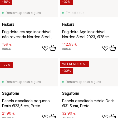
-10%
-32%
Restam apenas alguns
Em estoque
Fiskars
Fiskars
Frigideira em aço inoxidável
Frigideira Aço Inoxidável
não revestida Norden Steel ,
Norden Steel 2023, Ø28cm
Ø28cm
189 €
142,93 €
209 €
209 €
WEEKEND DEAL
-27%
-30%
Restam apenas alguns
Restam apenas alguns
Sagaform
Sagaform
Panela esmaltada pequeno
Panela esmaltada médio Doris
Doris Ø23,5 cm, Preto
Ø31,5 cm, Preto
21,90 €
32,90 €