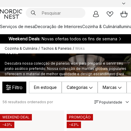
Serviços de mesa
Decoração de Interiores
Cozinha & Culinária
Ilumi
Weekend Deals:
Novas ofertas todos os fins de semana
Cozinha & Culinária
/
Tachos & Panelas
/
Woks
Woks
Descubra nossa colecção de panelas wok para preparar e servir seu
prato asiático preferido. Nossa colecção de marcas globais populares
oferecem o material de melhor qualidade e design escandinavo para
adicionar algo a mais a sua cozinha.
Filtro
Em estoque
Categorias
Marcas
56
resultados ordenados por
Popularidade
WEEKEND DEAL
PROMOÇÃO
-43%
-43%