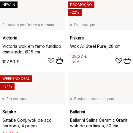
NEW IN
PROMOÇÃO
-22%
Estocado conforme a demanda
Em estoque
Victoria
Fiskars
Victoria wok em ferro fundido
Wok All Steel Pure, 28 cm
esmaltado, Ø35 cm
108,27 €
107,80 €
139 €
WEEKEND DEAL
-34%
Em estoque
Restam apenas alguns
Satake
Ballarini
Satake Conj. wok de aço
Ballarini Salina Ceramic Granit
carbono, 4 peças
wok de cerâmica, 30 cm