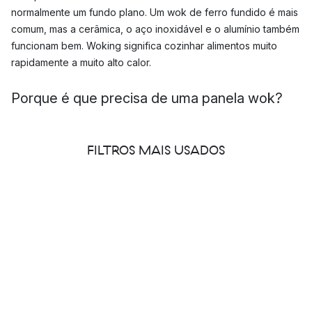
normalmente um fundo plano. Um wok de ferro fundido é mais
comum, mas a cerâmica, o aço inoxidável e o alumínio também
funcionam bem. Woking significa cozinhar alimentos muito
rapidamente a muito alto calor.
Porque é que precisa de uma panela wok?
A comida wok é frequentemente saudável, saborosa e rápida
de preparar. Também pode ser variado com todos os tipos de
FILTROS MAIS USADOS
proteínas e vegetais. Uma panela wok é portanto ideal se
quiser variar as suas refeições mas ainda assim cozinhá-las
rapidamente.
Qual a panela wok a escolher?
Há muitos artigos sobre qual panela wok é a melhor em testes,
por isso pode ser difícil saber qual é a melhor panela wok. O
tamanho mais comum para a maioria dos lares é de 30 cm.
Normalmente, uma panela wok é adequada para indução, mas