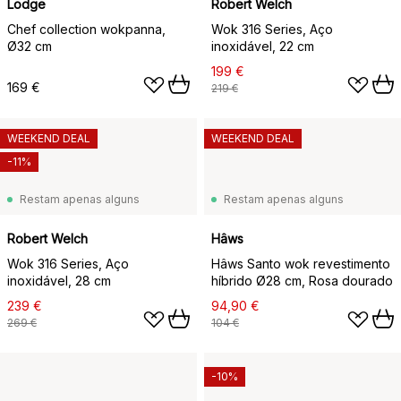
Lodge
Robert Welch
Chef collection wokpanna,
Wok 316 Series, Aço
Ø32 cm
inoxidável, 22 cm
199 €
169 €
219 €
WEEKEND DEAL
WEEKEND DEAL
-11%
Restam apenas alguns
Restam apenas alguns
Robert Welch
Hâws
Wok 316 Series, Aço
Hâws Santo wok revestimento
inoxidável, 28 cm
híbrido Ø28 cm, Rosa dourado
239 €
94,90 €
269 €
104 €
-10%