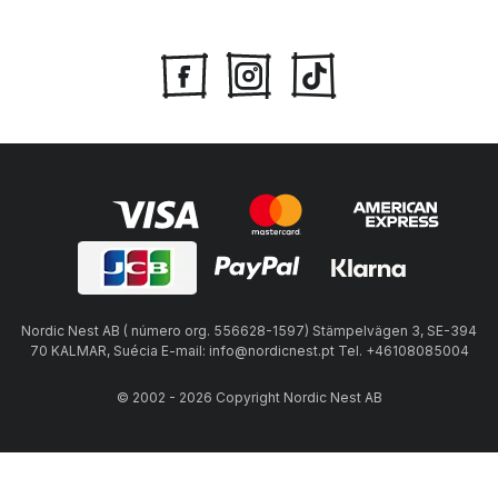
Nordic Nest AB ( número org. 556628-1597) Stämpelvägen 3, SE-394
70 KALMAR, Suécia E-mail: info@nordicnest.pt Tel. +46108085004
© 2002 - 2026 Copyright Nordic Nest AB