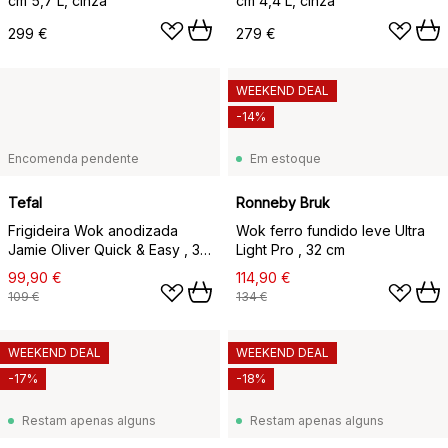
cm 5,7 L, cinza
cm 4,4 L, cinza
299 €
279 €
WEEKEND DEAL
-14%
Encomenda pendente
Em estoque
Tefal
Ronneby Bruk
Frigideira Wok anodizada
Wok ferro fundido leve Ultra
Jamie Oliver Quick & Easy , 30
Light Pro , 32 cm
cm
99,90 €
114,90 €
109 €
134 €
WEEKEND DEAL
WEEKEND DEAL
-17%
-18%
Restam apenas alguns
Restam apenas alguns