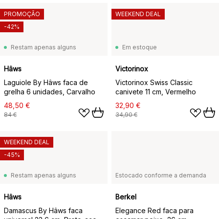
PROMOÇÃO
WEEKEND DEAL
-42%
Restam apenas alguns
Em estoque
Hâws
Victorinox
Laguiole By Hâws faca de
Victorinox Swiss Classic
grelha 6 unidades, Carvalho
canivete 11 cm, Vermelho
48,50 €
32,90 €
84 €
34,90 €
WEEKEND DEAL
-45%
Restam apenas alguns
Estocado conforme a demanda
Hâws
Berkel
Damascus By Hâws faca
Elegance Red faca para