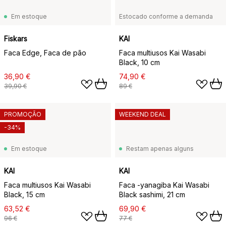
Em estoque
Estocado conforme a demanda
Fiskars
KAI
Faca Edge, Faca de pão
Faca multiusos Kai Wasabi
Black, 10 cm
36,90 €
74,90 €
39,90 €
89 €
PROMOÇÃO
WEEKEND DEAL
-34%
Em estoque
Restam apenas alguns
KAI
KAI
Faca multiusos Kai Wasabi
Faca -yanagiba Kai Wasabi
Black, 15 cm
Black sashimi, 21 cm
63,52 €
69,90 €
96 €
77 €