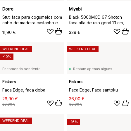
Dorre
Miyabi
Stuti faca para cogumelos com
Black 5000MCD 67 Shotoh
cabo de madeira castanho e
faca alta de uso geral 13 cm,
escova 13x2 cm, Aço
Damaskus-preto
11,90 €
339 €
inoxidável
WEEKEND DEAL
WEEKEND DEAL
-10%
Encomenda pendente
Restam apenas alguns
Fiskars
Fiskars
Faca Edge, faca deba
Faca Edge, Faca santoku
26,90 €
36,90 €
29,90 €
39,90 €
WEEKEND DEAL
-16%