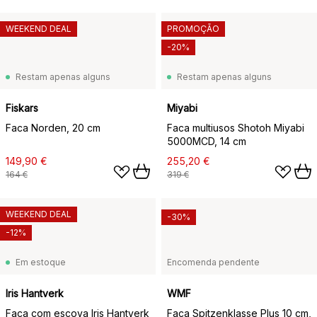
WEEKEND DEAL
PROMOÇÃO
-20%
Restam apenas alguns
Restam apenas alguns
Fiskars
Miyabi
Faca Norden, 20 cm
Faca multiusos Shotoh Miyabi
5000MCD, 14 cm
149,90 €
255,20 €
164 €
319 €
WEEKEND DEAL
-30%
-12%
Em estoque
Encomenda pendente
Iris Hantverk
WMF
Faca com escova Iris Hantverk
Faca Spitzenklasse Plus 10 cm,