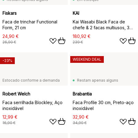
Fiskars
KAI
Faca de trinchar Functional
Kai Wasabi Black Faca de
Form, 21 cm
chefe & 2 facas multiusos, 3
peças
24,90 €
180,92 €
26,90 €
239 €
WEEKEND DEAL
-23%
Estocado conforme a demanda
Restam apenas alguns
Robert Welch
Brabantia
Faca serrilhada Blockley, Aço
Faca Profile 30 cm, Preto-aço
inoxidável
inoxidável
12,99 €
32,90 €
16,90 €
34,90 €