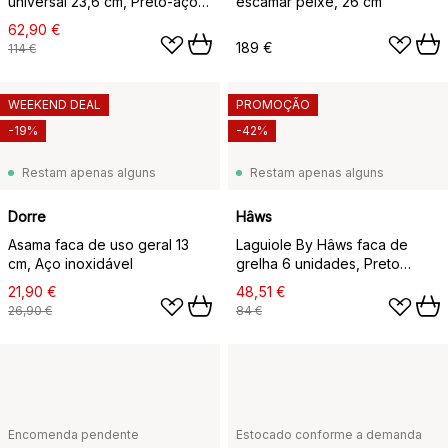
universal 23,6 cm, Preto-aço
escamar peixe, 26 cm
inoxidável
62,90 €
189 €
114 €
WEEKEND DEAL
PROMOÇÃO
-19%
-42%
Restam apenas alguns
Restam apenas alguns
Dorre
Hâws
Asama faca de uso geral 13
Laguiole By Hâws faca de
cm, Aço inoxidável
grelha 6 unidades, Preto
Madeira
21,90 €
48,51 €
26,90 €
84 €
Encomenda pendente
Estocado conforme a demanda