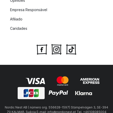
Opiniões
Empresa Responsável
Afiliado
Caridades
Nordic Nest AB ( número org. 556628-1597) Stämpelvägen 3, SE-394
70 KALMAR, Suécia E-mail: info@nordicnest.pt Tel. +46108085004