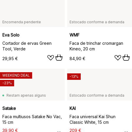
Encomenda pendente
Estocado conforme a demanda
Eva Solo
WMF
Cortador de ervas Green
Faca de trinchar cromargan
Tool, Verde
Kineo, 20 cm
29,95 €
84,90 €
WEEKEND DEAL
-13%
-23%
Restam apenas alguns
Estocado conforme a demanda
Satake
KAI
Faca multiusos Satake No Vac,
Faca universal Kai Shun
15 cm
Classic White, 15 cm
39,90 €
209 €