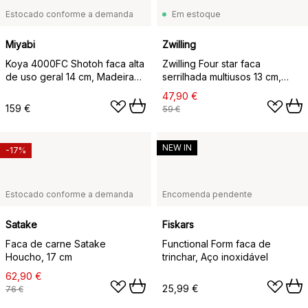
Estocado conforme a demanda
Em estoque
Miyabi
Zwilling
Koya 4000FC Shotoh faca alta
Zwilling Four star faca
de uso geral 14 cm, Madeira
serrilhada multiusos 13 cm,
Pakka
Preto-aço inoxidável
47,90 €
159 €
59 €
NEW IN
-17%
Estocado conforme a demanda
Encomenda pendente
Satake
Fiskars
Faca de carne Satake
Functional Form faca de
Houcho, 17 cm
trinchar, Aço inoxidável
62,90 €
25,99 €
76 €